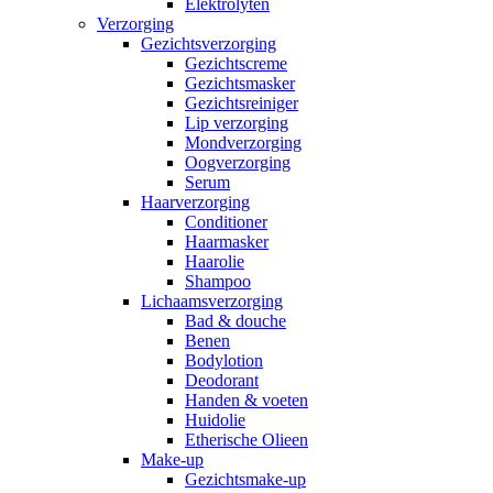
Elektrolyten
Verzorging
Gezichtsverzorging
Gezichtscreme
Gezichtsmasker
Gezichtsreiniger
Lip verzorging
Mondverzorging
Oogverzorging
Serum
Haarverzorging
Conditioner
Haarmasker
Haarolie
Shampoo
Lichaamsverzorging
Bad & douche
Benen
Bodylotion
Deodorant
Handen & voeten
Huidolie
Etherische Olieen
Make-up
Gezichtsmake-up