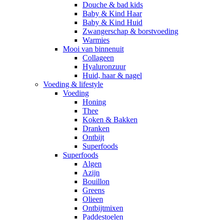
Douche & bad kids
Baby & Kind Haar
Baby & Kind Huid
Zwangerschap & borstvoeding
Warmies
Mooi van binnenuit
Collageen
Hyaluronzuur
Huid, haar & nagel
Voeding & lifestyle
Voeding
Honing
Thee
Koken & Bakken
Dranken
Ontbijt
Superfoods
Superfoods
Algen
Azijn
Bouillon
Greens
Olieen
Ontbijtmixen
Paddestoelen