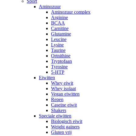
Sport
Aminozuur
Aminozuur complex
Arginine
BCAA
Carnitine
Glutamine
Leucine
Lysine
Taurine
Ortnithine
Tryptofaan
Tyrosine
5-HTP
Eiwitten
Whey eiwit
Whey isolaat
Vegan eiwitten
Repen
Caseine eiwit
Shakers
Speciale eiwitten
Biologisch eiwit
Weight gainers
Gluten vrij