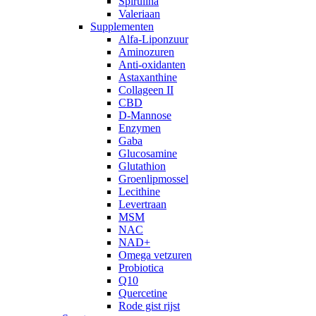
Spirulina
Valeriaan
Supplementen
Alfa-Liponzuur
Aminozuren
Anti-oxidanten
Astaxanthine
Collageen II
CBD
D-Mannose
Enzymen
Gaba
Glucosamine
Glutathion
Groenlipmossel
Lecithine
Levertraan
MSM
NAC
NAD+
Omega vetzuren
Probiotica
Q10
Quercetine
Rode gist rijst