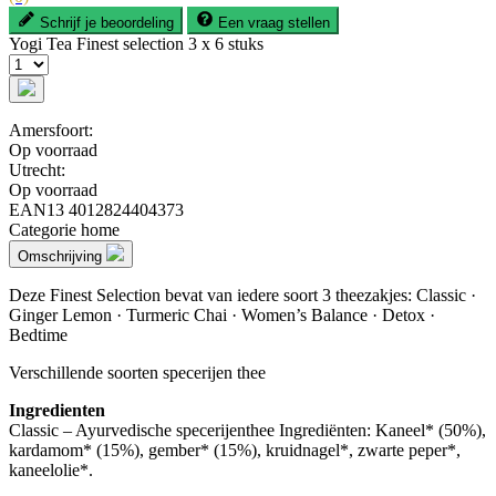
Schrijf je beoordeling
Een vraag stellen
Yogi Tea Finest selection 3 x 6 stuks
Amersfoort:
Op voorraad
Utrecht:
Op voorraad
EAN13
4012824404373
Categorie
home
Omschrijving
Deze Finest Selection bevat van iedere soort 3 theezakjes: Classic ·
Ginger Lemon · Turmeric Chai · Women’s Balance · Detox ·
Bedtime
Verschillende soorten specerijen thee
Ingredienten
Classic – Ayurvedische specerijenthee Ingrediënten: Kaneel* (50%),
kardamom* (15%), gember* (15%), kruidnagel*, zwarte peper*,
kaneelolie*.