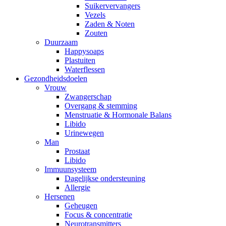
Suikervervangers
Vezels
Zaden & Noten
Zouten
Duurzaam
Happysoaps
Plastuiten
Waterflessen
Gezondheidsdoelen
Vrouw
Zwangerschap
Overgang & stemming
Menstruatie & Hormonale Balans
Libido
Urinewegen
Man
Prostaat
Libido
Immuunsysteem
Dagelijkse ondersteuning
Allergie
Hersenen
Geheugen
Focus & concentratie
Neurotransmitters