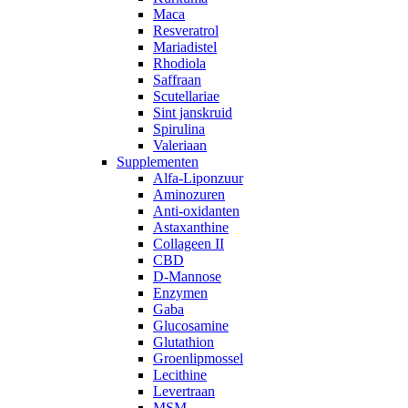
Maca
Resveratrol
Mariadistel
Rhodiola
Saffraan
Scutellariae
Sint janskruid
Spirulina
Valeriaan
Supplementen
Alfa-Liponzuur
Aminozuren
Anti-oxidanten
Astaxanthine
Collageen II
CBD
D-Mannose
Enzymen
Gaba
Glucosamine
Glutathion
Groenlipmossel
Lecithine
Levertraan
MSM