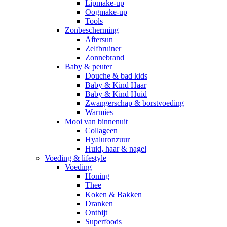
Lipmake-up
Oogmake-up
Tools
Zonbescherming
Aftersun
Zelfbruiner
Zonnebrand
Baby & peuter
Douche & bad kids
Baby & Kind Haar
Baby & Kind Huid
Zwangerschap & borstvoeding
Warmies
Mooi van binnenuit
Collageen
Hyaluronzuur
Huid, haar & nagel
Voeding & lifestyle
Voeding
Honing
Thee
Koken & Bakken
Dranken
Ontbijt
Superfoods