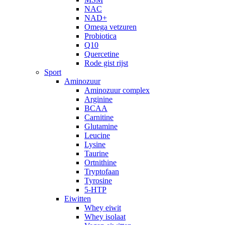
NAC
NAD+
Omega vetzuren
Probiotica
Q10
Quercetine
Rode gist rijst
Sport
Aminozuur
Aminozuur complex
Arginine
BCAA
Carnitine
Glutamine
Leucine
Lysine
Taurine
Ortnithine
Tryptofaan
Tyrosine
5-HTP
Eiwitten
Whey eiwit
Whey isolaat