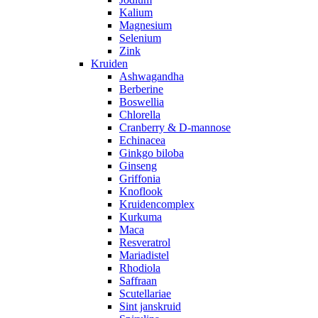
Kalium
Magnesium
Selenium
Zink
Kruiden
Ashwagandha
Berberine
Boswellia
Chlorella
Cranberry & D-mannose
Echinacea
Ginkgo biloba
Ginseng
Griffonia
Knoflook
Kruidencomplex
Kurkuma
Maca
Resveratrol
Mariadistel
Rhodiola
Saffraan
Scutellariae
Sint janskruid