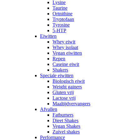
Lysine
Taurine
Ortnithine
Tryptofaan
Tyrosine
5-HTP
Eiwitten
Whey eiwit
Whey isolaat
Vegan eiwitten
Repen
Caseine eiwit
Shakers
Speciale eiwitten
Biologisch eiwit
Weight gainers
Gluten vrij
Lactose vrij
Maaltijdvervangers
Afvallen
Fatburners
Dieet Shakes
Vegan Shakes
Zuivel shakes
Performance