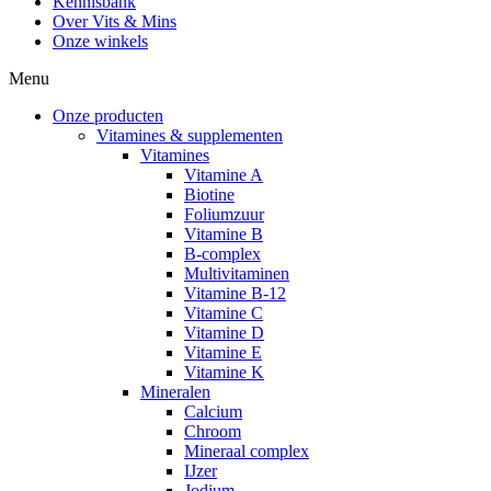
Kennisbank
Over Vits & Mins
Onze winkels
Menu
Onze producten
Vitamines & supplementen
Vitamines
Vitamine A
Biotine
Foliumzuur
Vitamine B
B-complex
Multivitaminen
Vitamine B-12
Vitamine C
Vitamine D
Vitamine E
Vitamine K
Mineralen
Calcium
Chroom
Mineraal complex
IJzer
Jodium