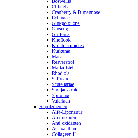
Boswellia
Chlorella
Cranberry & D-mannose
Echinacea
Ginkgo biloba
Ginseng
Griffonia
Knoflook
Kruidencomplex
Kurkuma
Maca
Resveratrol
Mariadistel
Rhodiola
Saffraan
Scutellariae
Sint janskruid
Spirulina
Valeriaan
Supplementen
Alfa-Liponzuur
Aminozuren
Anti-oxidanten
Astaxanthine
Collageen II