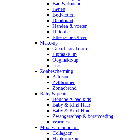
Bad & douche
Benen
Bodylotion
Deodorant
Handen & voeten
Huidolie
Etherische Olieen
Make-up
Gezichtsmake-up
Lipmake-up
Oogmake-up
Tools
Zonbescherming
Aftersun
Zelfbruiner
Zonnebrand
Baby & peuter
Douche & bad kids
Baby & Kind Haar
Baby & Kind Huid
Zwangerschap & borstvoeding
Warmies
Mooi van binnenuit
Collageen
Hyaluronzuur