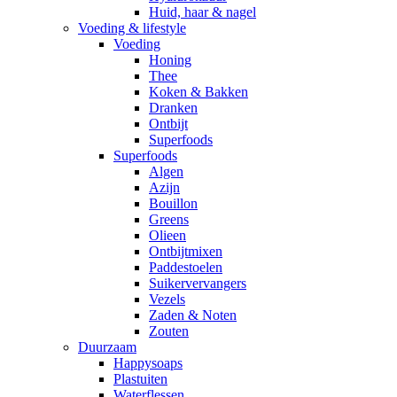
Huid, haar & nagel
Voeding & lifestyle
Voeding
Honing
Thee
Koken & Bakken
Dranken
Ontbijt
Superfoods
Superfoods
Algen
Azijn
Bouillon
Greens
Olieen
Ontbijtmixen
Paddestoelen
Suikervervangers
Vezels
Zaden & Noten
Zouten
Duurzaam
Happysoaps
Plastuiten
Waterflessen