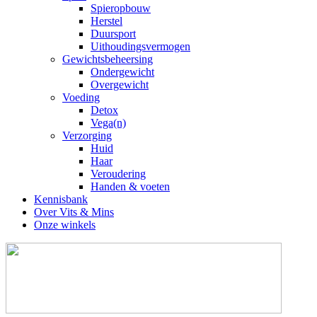
Spieropbouw
Herstel
Duursport
Uithoudingsvermogen
Gewichtsbeheersing
Ondergewicht
Overgewicht
Voeding
Detox
Vega(n)
Verzorging
Huid
Haar
Veroudering
Handen & voeten
Kennisbank
Over Vits & Mins
Onze winkels