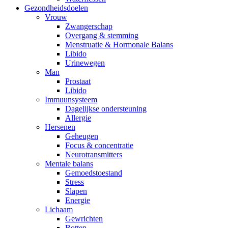
Gezondheidsdoelen
Vrouw
Zwangerschap
Overgang & stemming
Menstruatie & Hormonale Balans
Libido
Urinewegen
Man
Prostaat
Libido
Immuunsysteem
Dagelijkse ondersteuning
Allergie
Hersenen
Geheugen
Focus & concentratie
Neurotransmitters
Mentale balans
Gemoedstoestand
Stress
Slapen
Energie
Lichaam
Gewrichten
Botten