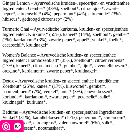
Ginger Lemon – Ayurvedische kruiden-, specerijen- en vruchtenthee
Ingrediënten: Gember* (43%), zoethout*, citroengras*, zwarte
peper*, citroenschil* (4%), pepermunt* (4%), citroenolie* (3%),
hibiscus*, gedroogd citroensap* (2%).
Turmeric Chai – Ayurvedische kurkuma, kruiden- en specerijenthee
Ingrediënten: Kurkuma* (55%), kaneel* (14%), zoethout*, gember*
(7%), kardamom* (3%), zwarte peper*, appel*, venkel*, foelie*,
cacaoschil*, kruidnagel*.
Women’s Balance – Ayurvedische kruiden- en specerijenthee
Ingrediënten: Frambozenblad* (35%), zoethout*, citroenverbena*
(13%), kaneel*, citroenmelisse*, gember*, tijm*, lavendelbloesem*,
oregano*, kardamom*, zwarte peper*, kruidnagel*.
Detox – Ayurvedische kruiden- en specerijenthee Ingrediënten:
Zoethout* (26%), kaneel* (17%), kliswortel*, gember*,
paardenbloem* (7%), venkel*, anijs* (3%), jeneverbessen*,
koriander*, kardamom*, zwarte peper*, peterselie*, salie*,
kruidnagel*, kurkuma*.
Bedtime – Ayurvedische kruiden- en specerijenthee Ingrediënten:
Venkel* (31%), kamillebloesem* (17%), pepermunt*, kardamom*,
citroenmelisse*, citroengras*, valeriaanwortel* (6%), salie*,
9,4
lavendelbloesem*, nootmuskaat*.