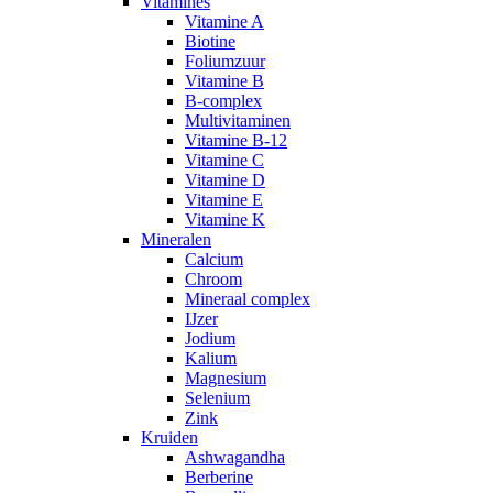
Vitamines
Vitamine A
Biotine
Foliumzuur
Vitamine B
B-complex
Multivitaminen
Vitamine B-12
Vitamine C
Vitamine D
Vitamine E
Vitamine K
Mineralen
Calcium
Chroom
Mineraal complex
IJzer
Jodium
Kalium
Magnesium
Selenium
Zink
Kruiden
Ashwagandha
Berberine