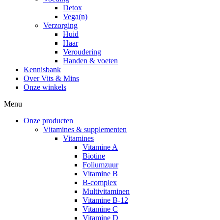
Detox
Vega(n)
Verzorging
Huid
Haar
Veroudering
Handen & voeten
Kennisbank
Over Vits & Mins
Onze winkels
Menu
Onze producten
Vitamines & supplementen
Vitamines
Vitamine A
Biotine
Foliumzuur
Vitamine B
B-complex
Multivitaminen
Vitamine B-12
Vitamine C
Vitamine D