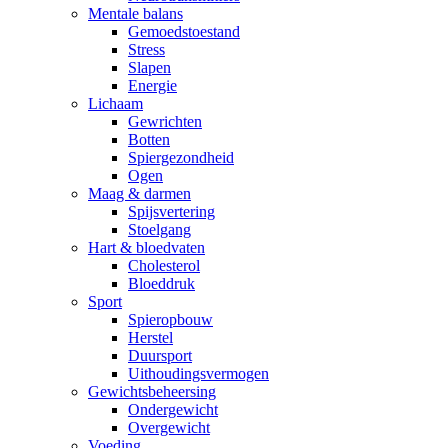
Mentale balans
Gemoedstoestand
Stress
Slapen
Energie
Lichaam
Gewrichten
Botten
Spiergezondheid
Ogen
Maag & darmen
Spijsvertering
Stoelgang
Hart & bloedvaten
Cholesterol
Bloeddruk
Sport
Spieropbouw
Herstel
Duursport
Uithoudingsvermogen
Gewichtsbeheersing
Ondergewicht
Overgewicht
Voeding