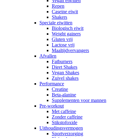
Vegan eiwitten
Repen
Caseine eiwit
Shakers
Speciale eiwitten
Biologisch eiwit
Weight gainers
Gluten vrij
Lactose vrij
Maaltijdvervangers
Afvallen
Fatburners
Dieet Shakes
Vegan Shakes
Zuivel shakes
Performance
Creatine
Beta-alanine
Supplementen voor mannen
Pre-workout
Met caffeine
Zonder caffeine
Stikstofoxide
Uithoudingsvermogen
Sportverzorging