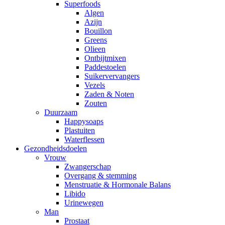
Superfoods
Algen
Azijn
Bouillon
Greens
Olieen
Ontbijtmixen
Paddestoelen
Suikervervangers
Vezels
Zaden & Noten
Zouten
Duurzaam
Happysoaps
Plastuiten
Waterflessen
Gezondheidsdoelen
Vrouw
Zwangerschap
Overgang & stemming
Menstruatie & Hormonale Balans
Libido
Urinewegen
Man
Prostaat