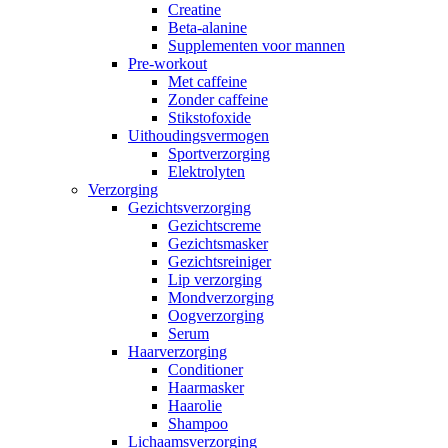
Creatine
Beta-alanine
Supplementen voor mannen
Pre-workout
Met caffeine
Zonder caffeine
Stikstofoxide
Uithoudingsvermogen
Sportverzorging
Elektrolyten
Verzorging
Gezichtsverzorging
Gezichtscreme
Gezichtsmasker
Gezichtsreiniger
Lip verzorging
Mondverzorging
Oogverzorging
Serum
Haarverzorging
Conditioner
Haarmasker
Haarolie
Shampoo
Lichaamsverzorging