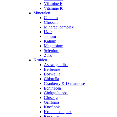
Vitamine E
Vitamine K
Mineralen
Calcium
Chroom
Mineraal complex
IJzer
Jodium
Kalium
Magnesium
Selenium
Zink
Kruiden
Ashwagandha
Berberine
Boswellia
Chlorella
Cranberry & D-mannose
Echinacea
Ginkgo biloba
Ginseng
Griffonia
Knoflook
Kruidencomplex
Kurkuma