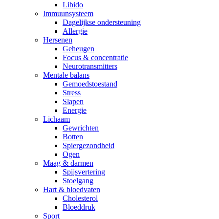
Libido
Immuunsysteem
Dagelijkse ondersteuning
Allergie
Hersenen
Geheugen
Focus & concentratie
Neurotransmitters
Mentale balans
Gemoedstoestand
Stress
Slapen
Energie
Lichaam
Gewrichten
Botten
Spiergezondheid
Ogen
Maag & darmen
Spijsvertering
Stoelgang
Hart & bloedvaten
Cholesterol
Bloeddruk
Sport