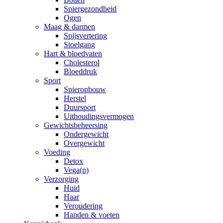
Spiergezondheid
Ogen
Maag & darmen
Spijsvertering
Stoelgang
Hart & bloedvaten
Cholesterol
Bloeddruk
Sport
Spieropbouw
Herstel
Duursport
Uithoudingsvermogen
Gewichtsbeheersing
Ondergewicht
Overgewicht
Voeding
Detox
Vega(n)
Verzorging
Huid
Haar
Veroudering
Handen & voeten