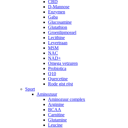
CBD
D-Mannose
Enzymen
Gaba
Glucosamine
Glutathion
Groenlipmossel
Lecithine
Levertraan
MSM
NAC
NAD+
Omega vetzuren
Probiotica
Q10
Quercetine
Rode gist rijst
Sport
Aminozuur
Aminozuur complex
Arginine
BCAA
Carnitine
Glutamine
Leucine