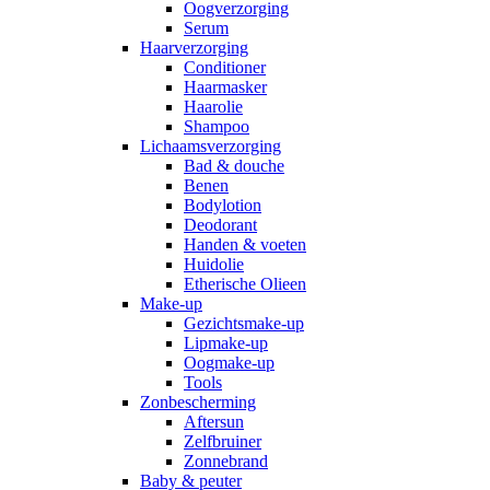
Oogverzorging
Serum
Haarverzorging
Conditioner
Haarmasker
Haarolie
Shampoo
Lichaamsverzorging
Bad & douche
Benen
Bodylotion
Deodorant
Handen & voeten
Huidolie
Etherische Olieen
Make-up
Gezichtsmake-up
Lipmake-up
Oogmake-up
Tools
Zonbescherming
Aftersun
Zelfbruiner
Zonnebrand
Baby & peuter