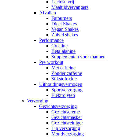
Lactose vrij
Maaltijdvervangers
Afvallen
Fatburners
Dieet Shakes
Vegan Shakes
Zuivel shakes
Performance
Creatine
Beta-alanine
Supplementen voor mannen
Pre-workout
Met caffeine
Zonder caffeine
Stikstofoxide
Uithoudingsvermogen
Sportverzorging
Elektrolyten
Verzorging
Gezichtsverzorging
Gezichtscreme
Gezichtsmasker
Gezichtsreiniger
Lip verzorging
Mondverzorging