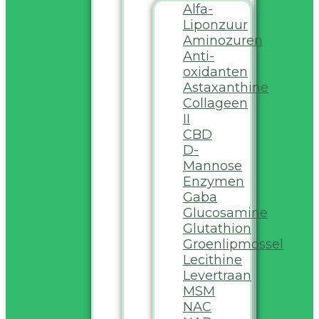
Alfa-
Liponzuur
Aminozuren
Anti-
oxidanten
Astaxanthine
Collageen
II
CBD
D-
Mannose
Enzymen
Gaba
Glucosamine
Glutathion
Groenlipmossel
Lecithine
Levertraan
MSM
NAC