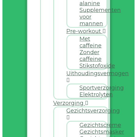
alanine
Supplementen
voor
mannen
Pre-workout
Met
caffeine
Zonder
caffeine
Stikstofoxide
Uithoudingsvermogen
Sportverzorging
Elektrolyten
Verzorging
Gezichtsverzorging
Gezichtscreme
Gezichtsmasker