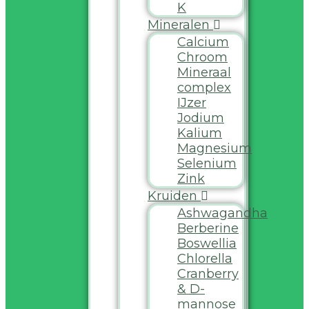
K
Mineralen
Calcium
Chroom
Mineraal
complex
IJzer
Jodium
Kalium
Magnesium
Selenium
Zink
Kruiden
Ashwagandha
Berberine
Boswellia
Chlorella
Cranberry
& D-
mannose