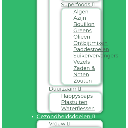
Superfoods
Algen
Azijn
Bouillon
Greens
Olieen
Ontbijtmixen
Paddestoelen
Suikervervangers
Vezels
Zaden &
Noten
Zouten
Duurzaam
Happysoaps
Plastuiten
Waterflessen
Gezondheidsdoelen
Vrouw