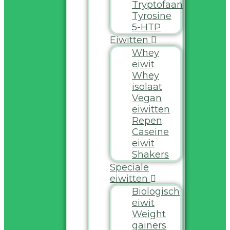
Tryptofaan
Tyrosine
5-HTP
Eiwitten
Whey
eiwit
Whey
isolaat
Vegan
eiwitten
Repen
Caseine
eiwit
Shakers
Speciale
eiwitten
Biologisch
eiwit
Weight
gainers