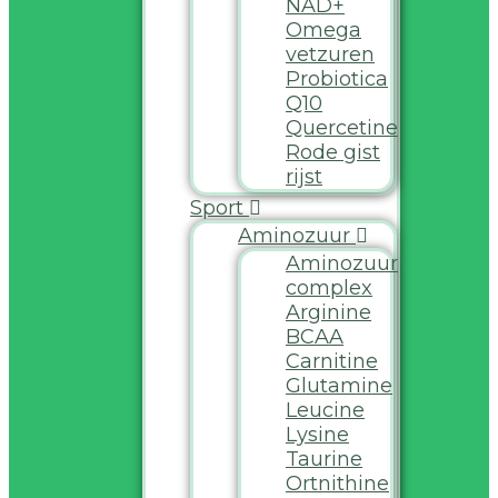
NAD+
Omega
vetzuren
Probiotica
Q10
Quercetine
Rode gist
rijst
Sport
Aminozuur
Aminozuur
complex
Arginine
BCAA
Carnitine
Glutamine
Leucine
Lysine
Taurine
Ortnithine