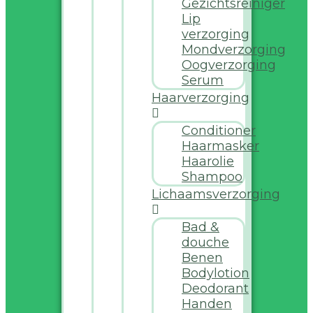
Gezichtsreiniger
Lip
verzorging
Mondverzorging
Oogverzorging
Serum
Haarverzorging
Conditioner
Haarmasker
Haarolie
Shampoo
Lichaamsverzorging
Bad &
douche
Benen
Bodylotion
Deodorant
Handen