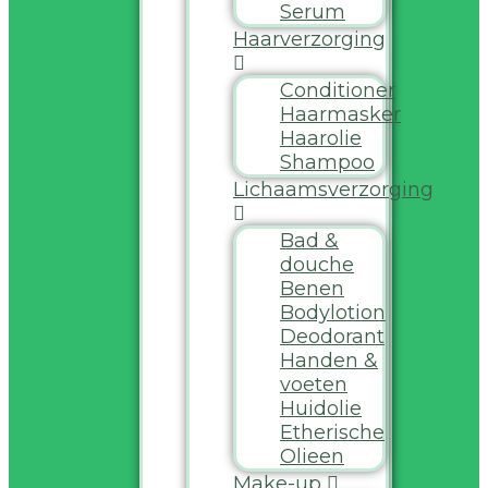
Serum
Haarverzorging
Conditioner
Haarmasker
Haarolie
Shampoo
Lichaamsverzorging
Bad &
douche
Benen
Bodylotion
Deodorant
Handen &
voeten
Huidolie
Etherische
Olieen
Make-up