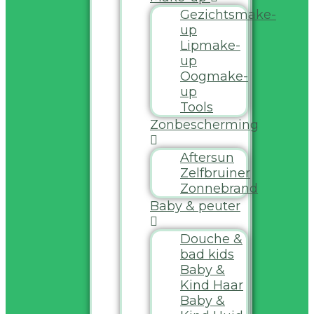
Gezichtsmake-
up
Lipmake-
up
Oogmake-
up
Tools
Zonbescherming
Aftersun
Zelfbruiner
Zonnebrand
Baby & peuter
Douche &
bad kids
Baby &
Kind Haar
Baby &