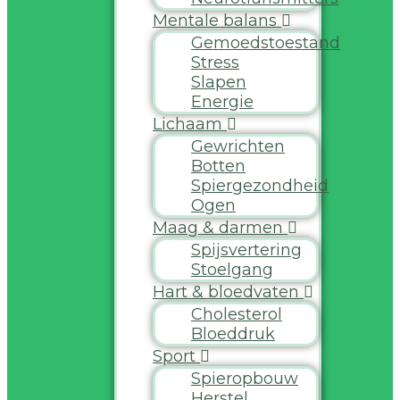
Mentale balans
Gemoedstoestand
Stress
Slapen
Energie
Lichaam
Gewrichten
Botten
Spiergezondheid
Ogen
Maag & darmen
Spijsvertering
Stoelgang
Hart & bloedvaten
Cholesterol
Bloeddruk
Sport
Spieropbouw
Herstel