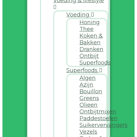
Voeding & lifestyle
Voeding
Honing
Thee
Koken &
Bakken
Dranken
Ontbijt
Superfoods
Superfoods
Algen
Azijn
Bouillon
Greens
Olieen
Ontbijtmixen
Paddestoelen
Suikervervangers
Vezels