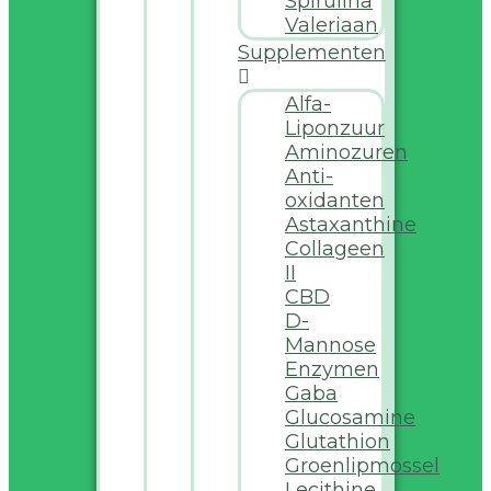
Spirulina
Valeriaan
Supplementen
Alfa-
Liponzuur
Aminozuren
Anti-
oxidanten
Astaxanthine
Collageen
II
CBD
D-
Mannose
Enzymen
Gaba
Glucosamine
Glutathion
Groenlipmossel
Lecithine