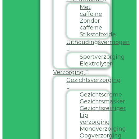
Met
caffeine
Zonder
caffeine
Stikstofoxide
Uithoudingsvermogen
Sportverzorging
Elektrolyten
Verzorging
Gezichtsverzorging
Gezichtscreme
Gezichtsmasker
Gezichtsreiniger
Lip
verzorging
Mondverzorging
Oogverzorging