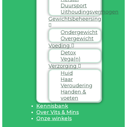
Duursport
Uithoudingsvermogen
Gewichtsbeheersing
Ondergewicht
Overgewicht
Voeding
Detox
Vega(n)
Verzorging
Huid
Haar
Veroudering
Handen &
voeten
Kennisbank
Over Vits & Mins
Onze winkels