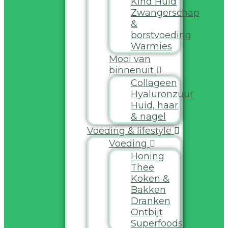
Kind Huid
Zwangerschap
&
borstvoeding
Warmies
Mooi van
binnenuit
Collageen
Hyaluronzuur
Huid, haar
& nagel
Voeding & lifestyle
Voeding
Honing
Thee
Koken &
Bakken
Dranken
Ontbijt
Superfoods