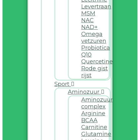
Levertraan
MSM
NAC
NAD+
Omega
vetzuren
Probiotica
Q10
Quercetine
Rode gist
rijst
Sport
Aminozuur
Aminozuur
complex
Arginine
BCAA
Carnitine
Glutamine