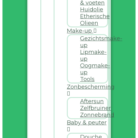
& voeten
Huidolie
Etherische
Olieen
Make-up
Gezichtsmake-
up
Lipmake-
up
Oogmake-
up
Tools
Zonbescherming
Aftersun
Zelfbruiner
Zonnebrand
Baby & peuter
Douche