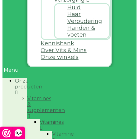
Huid
Haar
Veroudering
Handen &
voeten
Kennisbank
Over Vits & Mins
Onze winkels
Menu
Onze
producten
Vitamines
&
supplementen
Vitamines
9,4
Vitamine