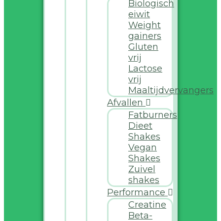
Biologisch
eiwit
Weight
gainers
Gluten
vrij
Lactose
vrij
Maaltijdvervangers
Afvallen
Fatburners
Dieet
Shakes
Vegan
Shakes
Zuivel
shakes
Performance
Creatine
Beta-