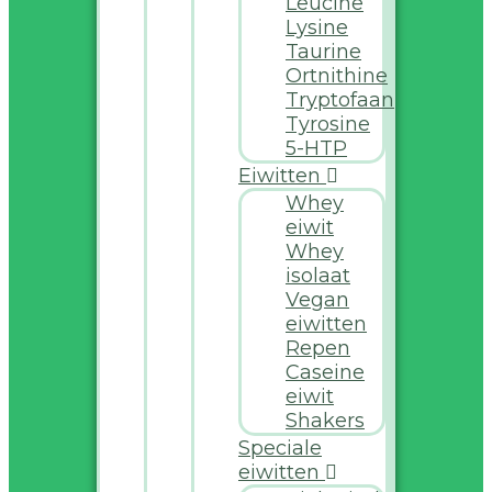
Leucine
Lysine
Taurine
Ortnithine
Tryptofaan
Tyrosine
5-HTP
Eiwitten
Whey
eiwit
Whey
isolaat
Vegan
eiwitten
Repen
Caseine
eiwit
Shakers
Speciale
eiwitten