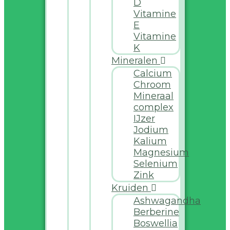
D
Vitamine
E
Vitamine
K
Mineralen
Calcium
Chroom
Mineraal
complex
IJzer
Jodium
Kalium
Magnesium
Selenium
Zink
Kruiden
Ashwagandha
Berberine
Boswellia