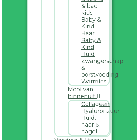
& bad
kids
Baby &
Kind
Haar
Baby &
Kind
Huid
Zwangerschap
&
borstvoeding
Warmies
Mooi van
binnenuit
Collageen
Hyaluronzuur
Huid,
haar &
nagel