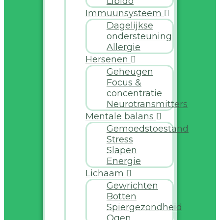
Libido
Immuunsysteem
Dagelijkse
ondersteuning
Allergie
Hersenen
Geheugen
Focus &
concentratie
Neurotransmitters
Mentale balans
Gemoedstoestand
Stress
Slapen
Energie
Lichaam
Gewrichten
Botten
Spiergezondheid
Ogen