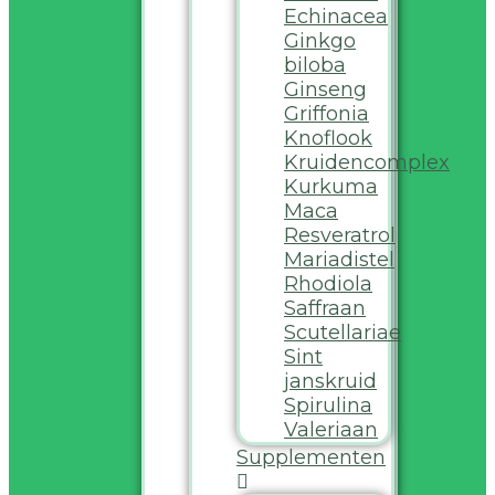
Echinacea
Ginkgo
biloba
Ginseng
Griffonia
Knoflook
Kruidencomplex
Kurkuma
Maca
Resveratrol
Mariadistel
Rhodiola
Saffraan
Scutellariae
Sint
janskruid
Spirulina
Valeriaan
Supplementen