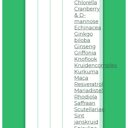
Chlorella
Cranberry
& D-
mannose
Echinacea
Ginkgo
biloba
Ginseng
Griffonia
Knoflook
Kruidencomplex
Kurkuma
Maca
Resveratrol
Mariadistel
Rhodiola
Saffraan
Scutellariae
Sint
janskruid