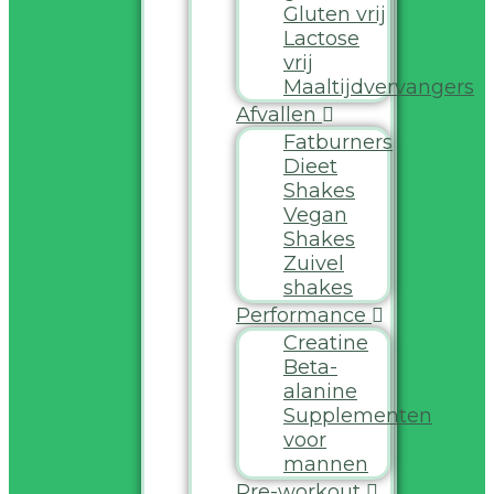
Gluten vrij
Lactose
vrij
Maaltijdvervangers
Afvallen
Fatburners
Dieet
Shakes
Vegan
Shakes
Zuivel
shakes
Performance
Creatine
Beta-
alanine
Supplementen
voor
mannen
Pre-workout