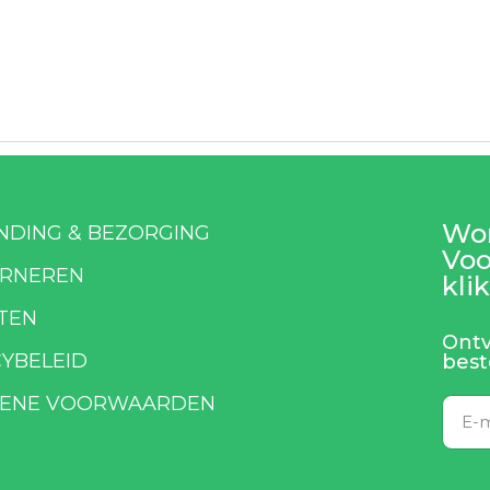
Wor
NDING & BEZORGING
Voo
RNEREN
klik
TEN
Ontv
CYBELEID
best
ENE VOORWAARDEN