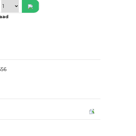
raad
356