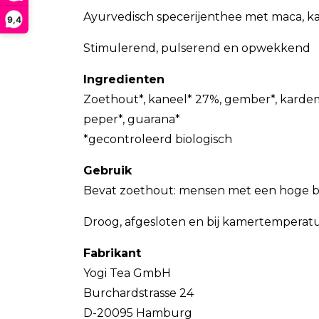
Ayurvedisch specerijenthee met maca, k
9,4
Stimulerend, pulserend en opwekkend
Ingredienten
Zoethout*, kaneel* 27%, gember*, kardemom
peper*, guarana*
*gecontroleerd biologisch
Gebruik
Bevat zoethout: mensen met een hoge bl
Droog, afgesloten en bij kamertemperat
Fabrikant
Yogi Tea GmbH
Burchardstrasse 24
D-20095 Hamburg