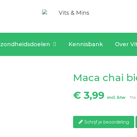
zondheidsdoelen
Kennisbank
Over Vi
Maca chai bi
€ 3,99
incl. btw
17st
Schrijf je beoordeling