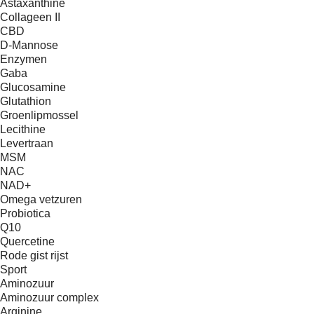
Astaxanthine
Collageen II
CBD
D-Mannose
Enzymen
Gaba
Glucosamine
Glutathion
Groenlipmossel
Lecithine
Levertraan
MSM
NAC
NAD+
Omega vetzuren
Probiotica
Q10
Quercetine
Rode gist rijst
Sport
Aminozuur
Aminozuur complex
Arginine