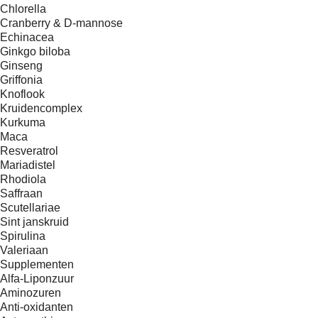
Chlorella
Cranberry & D-mannose
Echinacea
Ginkgo biloba
Ginseng
Griffonia
Knoflook
Kruidencomplex
Kurkuma
Maca
Resveratrol
Mariadistel
Rhodiola
Saffraan
Scutellariae
Sint janskruid
Spirulina
Valeriaan
Supplementen
Alfa-Liponzuur
Aminozuren
Anti-oxidanten