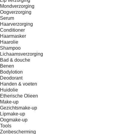
Lip verzorging
Mondverzorging
Oogverzorging
Serum
Haarverzorging
Conditioner
Haarmasker
Haarolie
Shampoo
Lichaamsverzorging
Bad & douche
Benen
Bodylotion
Deodorant
Handen & voeten
Huidolie
Etherische Olieen
Make-up
Gezichtsmake-up
Lipmake-up
Oogmake-up
Tools
Zonbescherming