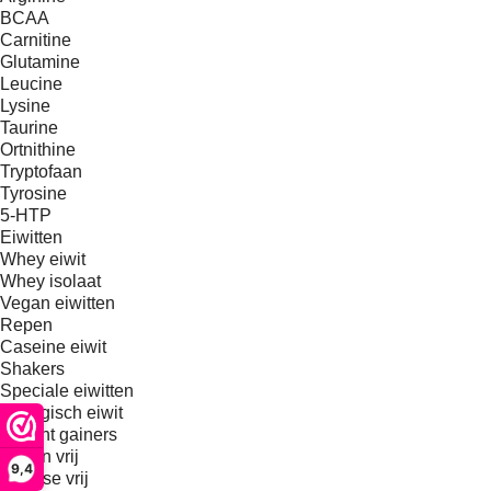
BCAA
Carnitine
Glutamine
Leucine
Lysine
Taurine
Ortnithine
Tryptofaan
Tyrosine
5-HTP
Eiwitten
Whey eiwit
Whey isolaat
Vegan eiwitten
Repen
Caseine eiwit
Shakers
Speciale eiwitten
Biologisch eiwit
Weight gainers
Gluten vrij
9,4
Lactose vrij