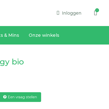
Inloggen
ts & Mins
Onze winkels
rgy bio
Een vraag stellen
o