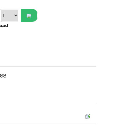
raad
188