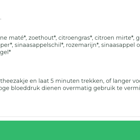
.
ne maté*, zoethout*, citroengras*, citroen mirte*, 
eper*, sinaasappelschil*, rozemarijn*, sinaasappel 
gel*
heezakje en laat 5 minuten trekken, of langer vo
ge bloeddruk dienen overmatig gebruik te vermi