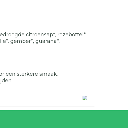
gedroogde citroensap*, rozebottel*,
olie*, gember*, guarana*,
or een sterkere smaak.
jden.