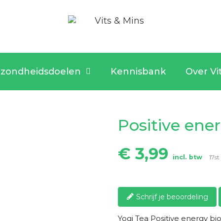
zondheidsdoelen
Kennisbank
Over Vi
Positive ene
€ 3,99
incl. btw
17st
Schrijf je beoordeling
Yogi Tea Positive energy bi