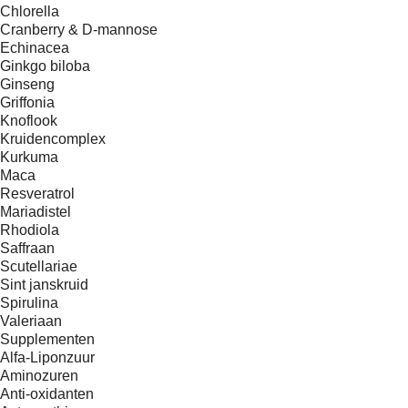
Chlorella
Cranberry & D-mannose
Echinacea
Ginkgo biloba
Ginseng
Griffonia
Knoflook
Kruidencomplex
Kurkuma
Maca
Resveratrol
Mariadistel
Rhodiola
Saffraan
Scutellariae
Sint janskruid
Spirulina
Valeriaan
Supplementen
Alfa-Liponzuur
Aminozuren
Anti-oxidanten