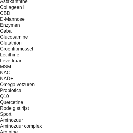
Astaxanthine
Collageen II
CBD
D-Mannose
Enzymen
Gaba
Glucosamine
Glutathion
Groenlipmossel
Lecithine
Levertraan
MSM
NAC
NAD+
Omega vetzuren
Probiotica
Q10
Quercetine
Rode gist rijst
Sport
Aminozuur
Aminozuur complex
Arginine