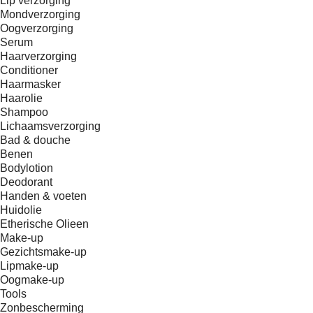
Lip verzorging
Mondverzorging
Oogverzorging
Serum
Haarverzorging
Conditioner
Haarmasker
Haarolie
Shampoo
Lichaamsverzorging
Bad & douche
Benen
Bodylotion
Deodorant
Handen & voeten
Huidolie
Etherische Olieen
Make-up
Gezichtsmake-up
Lipmake-up
Oogmake-up
Tools
Zonbescherming