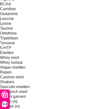
BCAA
Carnitine
Glutamine
Leucine
Lysine
Taurine
Ortnithine
Tryptofaan
Tyrosine
5-HTP
Eiwitten
Whey eiwit
Whey isolaat
Vegan eiwitten
Repen
Caseine eiwit
Shakers
Speciale eiwitten
Biologisch eiwit
Weight gainers
Gluten vrij
9,4
Lactose vrij