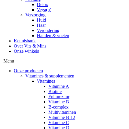
Detox
Vega(n)
Verzorging
Huid
Haar
Veroudering
Handen & voeten
Kennisbank
Over Vits & Mins
Onze winkels
Menu
Onze producten
Vitamines & supplementen
Vitamines
Vitamine A
Biotine
Foliumzuur
Vitamine B
B-complex
Multivitaminen
Vitamine B-12
Vitamine C
Vitamine D