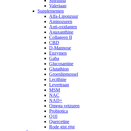
Spirulina
Valeriaan
Supplementen
Alfa-Liponzuur
Aminozuren
Anti-oxidanten
Astaxanthine
Collageen II
CBD
D-Mannose
Enzymen
Gaba
Glucosamine
Glutathion
Groenlipmossel
Lecithine
Levertraan
MSM
NAC
NAD+
Omega vetzuren
Probiotica
Q10
Quercetine
Rode gist rijst