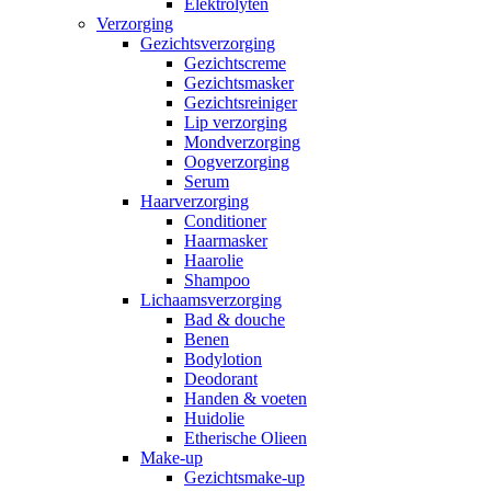
Elektrolyten
Verzorging
Gezichtsverzorging
Gezichtscreme
Gezichtsmasker
Gezichtsreiniger
Lip verzorging
Mondverzorging
Oogverzorging
Serum
Haarverzorging
Conditioner
Haarmasker
Haarolie
Shampoo
Lichaamsverzorging
Bad & douche
Benen
Bodylotion
Deodorant
Handen & voeten
Huidolie
Etherische Olieen
Make-up
Gezichtsmake-up