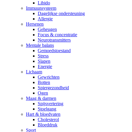
Libido
Immuunsysteem
Dagelijkse ondersteuning
Allergie
Hersenen
Geheugen
Focus & concentratie
Neurotransmitters
Mentale balans
Gemoedstoestand
Stress
Slapen
Energie
Lichaam
Gewrichten
Botten
Spiergezondheid
Ogen
Maag & darmen
Spijsvertering
Stoelgang
Hart & bloedvaten
Cholesterol
Bloeddruk
Sport