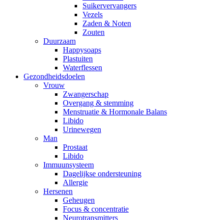
Suikervervangers
Vezels
Zaden & Noten
Zouten
Duurzaam
Happysoaps
Plastuiten
Waterflessen
Gezondheidsdoelen
Vrouw
Zwangerschap
Overgang & stemming
Menstruatie & Hormonale Balans
Libido
Urinewegen
Man
Prostaat
Libido
Immuunsysteem
Dagelijkse ondersteuning
Allergie
Hersenen
Geheugen
Focus & concentratie
Neurotransmitters