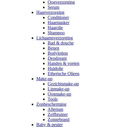
Oogverzorging
Serum
Haarverzorging
Conditioner
Haarmasker
Haarolie
Shampoo
Lichaamsverzorging
Bad & douche
Benen
Bodylotion
Deodorant
Handen & voeten
Huidolie
Etherische Olieen
Make-up
Gezichtsmake-up
Lipmake-up
Oogmake-up
Tools
Zonbescherming
Aftersun
Zelfbruiner
Zonnebrand
Baby & peuter