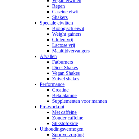
Vegan eiwitten
Repen
Caseine eiwit
Shakers
Speciale eiwitten
Biologisch eiwit
Weight gainers
Gluten vrij
Lactose vrij
Maaltijdvervangers
Afvallen
Fatburners
Dieet Shakes
Vegan Shakes
Zuivel shakes
Performance
Creatine
Beta-alanine
Supplementen voor mannen
Pre-workout
Met caffeine
Zonder caffeine
Stikstofoxide
Uithoudingsvermogen
Sportverzorging