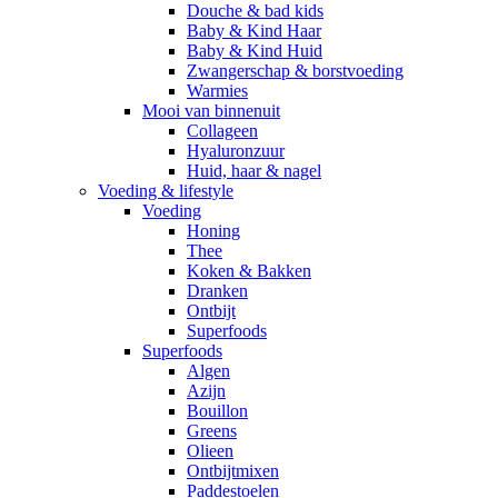
Douche & bad kids
Baby & Kind Haar
Baby & Kind Huid
Zwangerschap & borstvoeding
Warmies
Mooi van binnenuit
Collageen
Hyaluronzuur
Huid, haar & nagel
Voeding & lifestyle
Voeding
Honing
Thee
Koken & Bakken
Dranken
Ontbijt
Superfoods
Superfoods
Algen
Azijn
Bouillon
Greens
Olieen
Ontbijtmixen
Paddestoelen