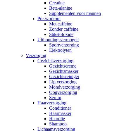
Creatine
Beta-alanine
Supplementen voor mannen
Pre-workout
Met caffeine
Zonder caffeine
Stikstofoxide
Uithoudingsvermogen
Sportverzorging
Elektrolyten
Verzorging
Gezichtsverzorging
Gezichtscreme
Gezichtsmasker
Gezichtsreiniger
Lip verzorging
Mondverzorging
Oogverzorging
Serum
Haarverzorging
Conditioner
Haarmasker
Haarolie
Shampoo
Lichaamsverzorging