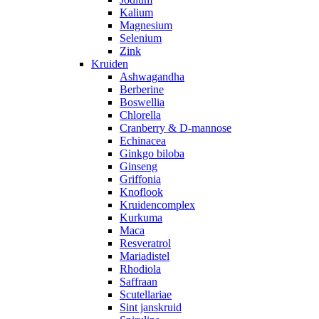
Kalium
Magnesium
Selenium
Zink
Kruiden
Ashwagandha
Berberine
Boswellia
Chlorella
Cranberry & D-mannose
Echinacea
Ginkgo biloba
Ginseng
Griffonia
Knoflook
Kruidencomplex
Kurkuma
Maca
Resveratrol
Mariadistel
Rhodiola
Saffraan
Scutellariae
Sint janskruid