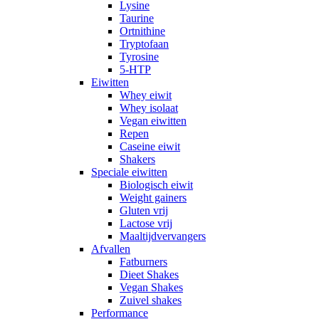
Lysine
Taurine
Ortnithine
Tryptofaan
Tyrosine
5-HTP
Eiwitten
Whey eiwit
Whey isolaat
Vegan eiwitten
Repen
Caseine eiwit
Shakers
Speciale eiwitten
Biologisch eiwit
Weight gainers
Gluten vrij
Lactose vrij
Maaltijdvervangers
Afvallen
Fatburners
Dieet Shakes
Vegan Shakes
Zuivel shakes
Performance