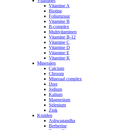
Vitamines
Vitamine A
Biotine
Foliumzuur
Vitamine B
B-complex
Multivitaminen
Vitamine B-12
Vitamine C
Vitamine D
Vitamine E
Vitamine K
Mineralen
Calcium
Chroom
Mineraal complex
IJzer
Jodium
Kalium
Magnesium
Selenium
Zink
Kruiden
Ashwagandha
Berberine