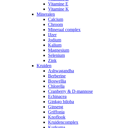
Vitamine E
Vitamine K
Mineralen
Calcium
Chroom
Mineraal complex
IJzer
Jodium
Kalium
Magnesium
Selenium
Zink
Kruiden
Ashwagandha
Berberine
Boswellia
Chlorella
Cranberry & D-mannose
Echinacea
Ginkgo biloba
Ginseng
Griffonia
Knoflook
Kruidencomplex
Kurkuma