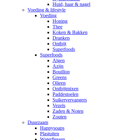
Huid, haar & nagel
Voeding & lifestyle
Voeding
Honing
Thee
Koken & Bakken
Dranken
Ontbijt
Superfoods
Superfoods
Algen
Azijn
Bouillon
Greens
Olieen
Ontbijtmixen
Paddestoelen
Suikervervangers
Vezels
Zaden & Noten
Zouten
Duurzaam
Happysoaps
Plastuiten
Waterflessen