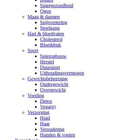
Spiergezondheid
Ogen
Maag & darmen
Spijsvertering
Stoelgang
Hart & bloedvaten
Cholesterol
Bloeddruk
Sport
Spieropbouw
Herstel
Duursport
Uithoudingsvermogen
Gewichtsbeheersing
Ondergewicht
Overgewicht
Voeding
Detox
Vega(n)
Verzorging
Huid
Haar
Veroudering
Handen & voeten