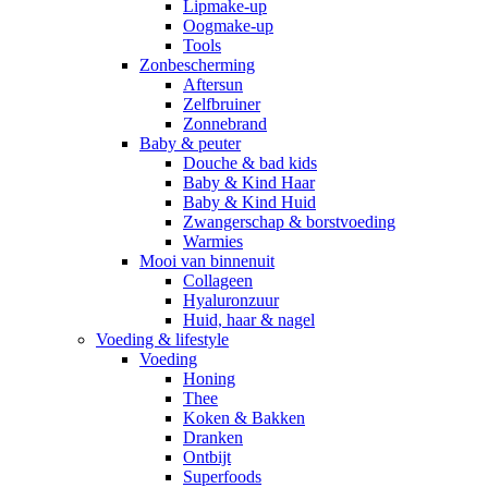
Lipmake-up
Oogmake-up
Tools
Zonbescherming
Aftersun
Zelfbruiner
Zonnebrand
Baby & peuter
Douche & bad kids
Baby & Kind Haar
Baby & Kind Huid
Zwangerschap & borstvoeding
Warmies
Mooi van binnenuit
Collageen
Hyaluronzuur
Huid, haar & nagel
Voeding & lifestyle
Voeding
Honing
Thee
Koken & Bakken
Dranken
Ontbijt
Superfoods