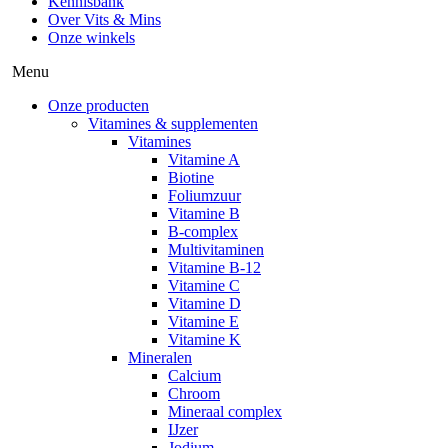
Kennisbank
Over Vits & Mins
Onze winkels
Menu
Onze producten
Vitamines & supplementen
Vitamines
Vitamine A
Biotine
Foliumzuur
Vitamine B
B-complex
Multivitaminen
Vitamine B-12
Vitamine C
Vitamine D
Vitamine E
Vitamine K
Mineralen
Calcium
Chroom
Mineraal complex
IJzer
Jodium