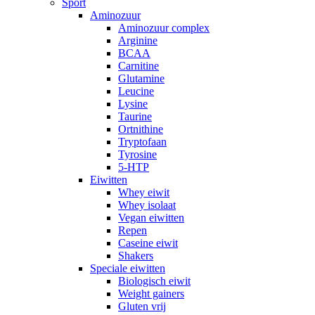
Sport
Aminozuur
Aminozuur complex
Arginine
BCAA
Carnitine
Glutamine
Leucine
Lysine
Taurine
Ortnithine
Tryptofaan
Tyrosine
5-HTP
Eiwitten
Whey eiwit
Whey isolaat
Vegan eiwitten
Repen
Caseine eiwit
Shakers
Speciale eiwitten
Biologisch eiwit
Weight gainers
Gluten vrij