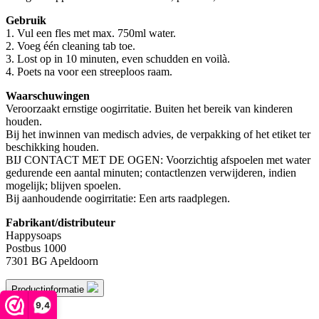
Gebruik
1. Vul een fles met max. 750ml water.
2. Voeg één cleaning tab toe.
3. Lost op in 10 minuten, even schudden en voilà.
4. Poets na voor een streeploos raam.
Waarschuwingen
Veroorzaakt ernstige oogirritatie. Buiten het bereik van kinderen
houden.
Bij het inwinnen van medisch advies, de verpakking of het etiket ter
beschikking houden.
BIJ CONTACT MET DE OGEN: Voorzichtig afspoelen met water
gedurende een aantal minuten; contactlenzen verwijderen, indien
mogelijk; blijven spoelen.
Bij aanhoudende oogirritatie: Een arts raadplegen.
Fabrikant/distributeur
Happysoaps
Postbus 1000
7301 BG Apeldoorn
Productinformatie
9,4
merk