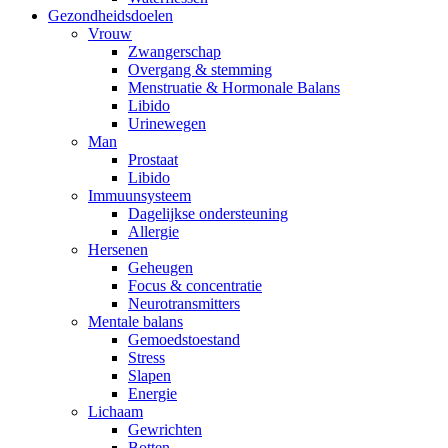
Gezondheidsdoelen
Vrouw
Zwangerschap
Overgang & stemming
Menstruatie & Hormonale Balans
Libido
Urinewegen
Man
Prostaat
Libido
Immuunsysteem
Dagelijkse ondersteuning
Allergie
Hersenen
Geheugen
Focus & concentratie
Neurotransmitters
Mentale balans
Gemoedstoestand
Stress
Slapen
Energie
Lichaam
Gewrichten
Botten