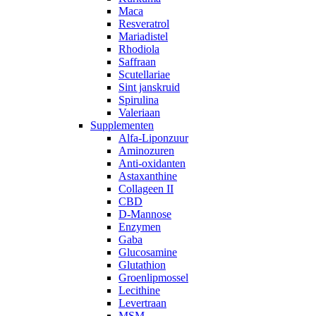
Maca
Resveratrol
Mariadistel
Rhodiola
Saffraan
Scutellariae
Sint janskruid
Spirulina
Valeriaan
Supplementen
Alfa-Liponzuur
Aminozuren
Anti-oxidanten
Astaxanthine
Collageen II
CBD
D-Mannose
Enzymen
Gaba
Glucosamine
Glutathion
Groenlipmossel
Lecithine
Levertraan
MSM