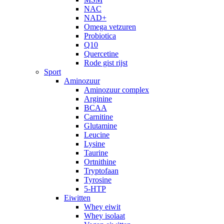
NAC
NAD+
Omega vetzuren
Probiotica
Q10
Quercetine
Rode gist rijst
Sport
Aminozuur
Aminozuur complex
Arginine
BCAA
Carnitine
Glutamine
Leucine
Lysine
Taurine
Ortnithine
Tryptofaan
Tyrosine
5-HTP
Eiwitten
Whey eiwit
Whey isolaat