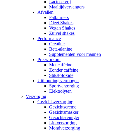
Lactose vrij
Maaltijdvervangers
Afvallen
Fatburners
Dieet Shakes
Vegan Shakes
Zuivel shakes
Performance
Creatine
Beta-alanine
Supplementen voor mannen
Pre-workout
Met caffeine
Zonder caffeine
Stikstofoxide
Uithoudingsvermogen
Sportverzorging
Elektrolyten
Verzorging
Gezichtsverzorging
Gezichtscreme
Gezichtsmasker
Gezichtsreiniger
Lip verzorging
Mondverzorging