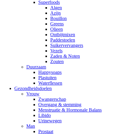
Superfoods
Algen
Azijn
Bouillon
Greens
Olieen
Ontbijtmixen
Paddestoelen
Suikervervangers
Vezels
Zaden & Noten
Zouten
Duurzaam
Happysoaps
Plastuiten
Waterflessen
Gezondheidsdoelen
Vrouw
Zwangerschap
Overgang & stemming
Menstruatie & Hormonale Balans
Libido
Urinewegen
Man
Prostaat