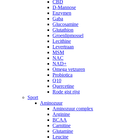
CBD
D-Mannose
Enzymen
Gaba
Glucosamine
Glutathion
Groenlipmossel
Lecithine
Levertraan
MSM
NAC
NAD+
Omega vetzuren
Probiotica
Q10
Quercetine
Rode gist rijst
Sport
Aminozuur
Aminozuur complex
Arginine
BCAA
Carnitine
Glutamine
Leucine