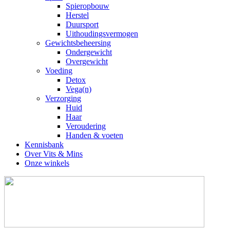
Spieropbouw
Herstel
Duursport
Uithoudingsvermogen
Gewichtsbeheersing
Ondergewicht
Overgewicht
Voeding
Detox
Vega(n)
Verzorging
Huid
Haar
Veroudering
Handen & voeten
Kennisbank
Over Vits & Mins
Onze winkels