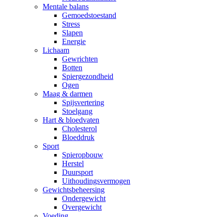
Mentale balans
Gemoedstoestand
Stress
Slapen
Energie
Lichaam
Gewrichten
Botten
Spiergezondheid
Ogen
Maag & darmen
Spijsvertering
Stoelgang
Hart & bloedvaten
Cholesterol
Bloeddruk
Sport
Spieropbouw
Herstel
Duursport
Uithoudingsvermogen
Gewichtsbeheersing
Ondergewicht
Overgewicht
Voeding