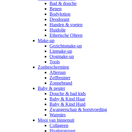
Bad & douche
Benen
Bodylotion
Deodorant
Handen & voeten
Huidolie
Etherische Olieen
Make-up
Gezichtsmake-up
Lipmake-up
Oogmake-up
Tools
Zonbescherming
Aftersun
Zelfbruiner
Zonnebrand
Baby & peuter
Douche & bad kids
Baby & Kind Haar
Baby & Kind Huid
Zwangerschap & borstvoeding
Warmies
Mooi van binnenuit
Collageen
Hyaluronzuur