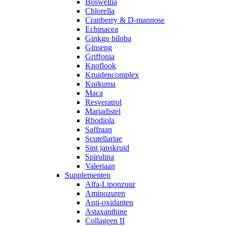
Boswellia
Chlorella
Cranberry & D-mannose
Echinacea
Ginkgo biloba
Ginseng
Griffonia
Knoflook
Kruidencomplex
Kurkuma
Maca
Resveratrol
Mariadistel
Rhodiola
Saffraan
Scutellariae
Sint janskruid
Spirulina
Valeriaan
Supplementen
Alfa-Liponzuur
Aminozuren
Anti-oxidanten
Astaxanthine
Collageen II