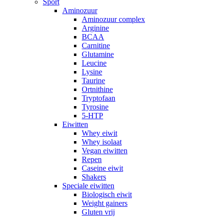
Sport
Aminozuur
Aminozuur complex
Arginine
BCAA
Carnitine
Glutamine
Leucine
Lysine
Taurine
Ortnithine
Tryptofaan
Tyrosine
5-HTP
Eiwitten
Whey eiwit
Whey isolaat
Vegan eiwitten
Repen
Caseine eiwit
Shakers
Speciale eiwitten
Biologisch eiwit
Weight gainers
Gluten vrij