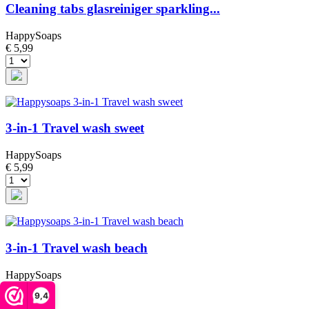
Cleaning tabs glasreiniger sparkling...
HappySoaps
€ 5,99
3-in-1 Travel wash sweet
HappySoaps
€ 5,99
3-in-1 Travel wash beach
HappySoaps
€ 5,99
9,4