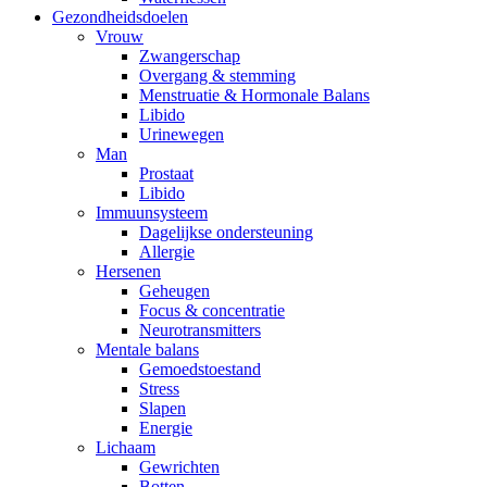
Gezondheidsdoelen
Vrouw
Zwangerschap
Overgang & stemming
Menstruatie & Hormonale Balans
Libido
Urinewegen
Man
Prostaat
Libido
Immuunsysteem
Dagelijkse ondersteuning
Allergie
Hersenen
Geheugen
Focus & concentratie
Neurotransmitters
Mentale balans
Gemoedstoestand
Stress
Slapen
Energie
Lichaam
Gewrichten
Botten