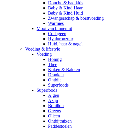
Douche & bad kids
Baby & Kind Haar
Baby & Kind Huid
Zwangerschap & borstvoeding
Warmies
Mooi van binnenuit
Collageen
Hyaluronzuur
Huid, haar & nagel
Voeding & lifestyle
Voeding
Honing
Thee
Koken & Bakken
Dranken
Ontbijt
Superfoods
Superfoods
Algen
Azijn
Bouillon
Greens
Olieen
Ontbijtmixen
Paddestoelen