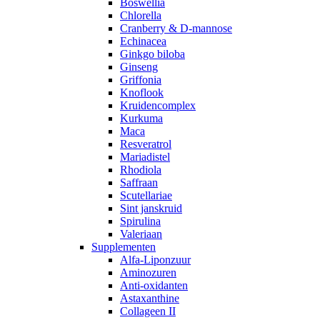
Boswellia
Chlorella
Cranberry & D-mannose
Echinacea
Ginkgo biloba
Ginseng
Griffonia
Knoflook
Kruidencomplex
Kurkuma
Maca
Resveratrol
Mariadistel
Rhodiola
Saffraan
Scutellariae
Sint janskruid
Spirulina
Valeriaan
Supplementen
Alfa-Liponzuur
Aminozuren
Anti-oxidanten
Astaxanthine
Collageen II