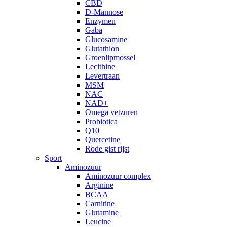
CBD
D-Mannose
Enzymen
Gaba
Glucosamine
Glutathion
Groenlipmossel
Lecithine
Levertraan
MSM
NAC
NAD+
Omega vetzuren
Probiotica
Q10
Quercetine
Rode gist rijst
Sport
Aminozuur
Aminozuur complex
Arginine
BCAA
Carnitine
Glutamine
Leucine