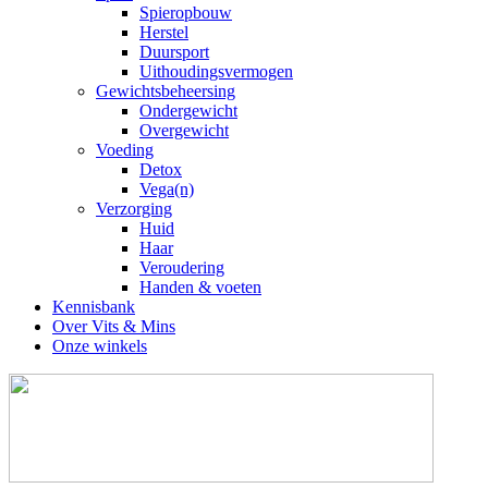
Spieropbouw
Herstel
Duursport
Uithoudingsvermogen
Gewichtsbeheersing
Ondergewicht
Overgewicht
Voeding
Detox
Vega(n)
Verzorging
Huid
Haar
Veroudering
Handen & voeten
Kennisbank
Over Vits & Mins
Onze winkels