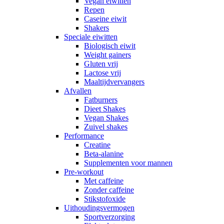
Vegan eiwitten
Repen
Caseine eiwit
Shakers
Speciale eiwitten
Biologisch eiwit
Weight gainers
Gluten vrij
Lactose vrij
Maaltijdvervangers
Afvallen
Fatburners
Dieet Shakes
Vegan Shakes
Zuivel shakes
Performance
Creatine
Beta-alanine
Supplementen voor mannen
Pre-workout
Met caffeine
Zonder caffeine
Stikstofoxide
Uithoudingsvermogen
Sportverzorging