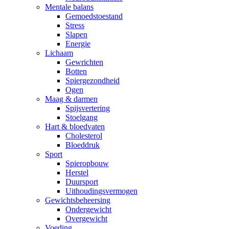
Mentale balans
Gemoedstoestand
Stress
Slapen
Energie
Lichaam
Gewrichten
Botten
Spiergezondheid
Ogen
Maag & darmen
Spijsvertering
Stoelgang
Hart & bloedvaten
Cholesterol
Bloeddruk
Sport
Spieropbouw
Herstel
Duursport
Uithoudingsvermogen
Gewichtsbeheersing
Ondergewicht
Overgewicht
Voeding