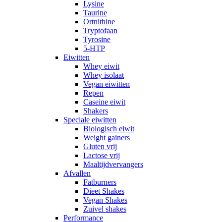
Lysine
Taurine
Ortnithine
Tryptofaan
Tyrosine
5-HTP
Eiwitten
Whey eiwit
Whey isolaat
Vegan eiwitten
Repen
Caseine eiwit
Shakers
Speciale eiwitten
Biologisch eiwit
Weight gainers
Gluten vrij
Lactose vrij
Maaltijdvervangers
Afvallen
Fatburners
Dieet Shakes
Vegan Shakes
Zuivel shakes
Performance