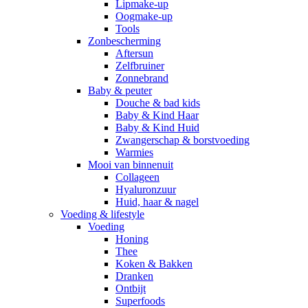
Lipmake-up
Oogmake-up
Tools
Zonbescherming
Aftersun
Zelfbruiner
Zonnebrand
Baby & peuter
Douche & bad kids
Baby & Kind Haar
Baby & Kind Huid
Zwangerschap & borstvoeding
Warmies
Mooi van binnenuit
Collageen
Hyaluronzuur
Huid, haar & nagel
Voeding & lifestyle
Voeding
Honing
Thee
Koken & Bakken
Dranken
Ontbijt
Superfoods