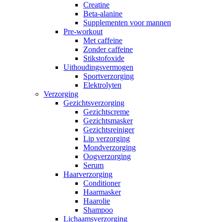
Creatine
Beta-alanine
Supplementen voor mannen
Pre-workout
Met caffeine
Zonder caffeine
Stikstofoxide
Uithoudingsvermogen
Sportverzorging
Elektrolyten
Verzorging
Gezichtsverzorging
Gezichtscreme
Gezichtsmasker
Gezichtsreiniger
Lip verzorging
Mondverzorging
Oogverzorging
Serum
Haarverzorging
Conditioner
Haarmasker
Haarolie
Shampoo
Lichaamsverzorging