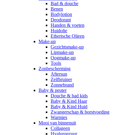
Bad & douche
Benen
Bodylotion
Deodorant
Handen & voeten
Huidolie
Etherische Olieen
Make-up
Gezichtsmake-up
Lipmake-up
Oogmake-up
Tools
Zonbescherming
Aftersun
Zelfbruiner
Zonnebrand
Baby & peuter
Douche & bad kids
Baby & Kind Haar
Baby & Kind Huid
Zwangerschap & borstvoeding
Warmies
Mooi van binnenuit
Collageen
Hyaluronzuur