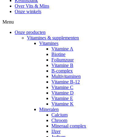
Kennisbank
Over Vits & Mins
Onze winkels
Menu
Onze producten
Vitamines & supplementen
Vitamines
Vitamine A
Biotine
Foliumzuur
Vitamine B
B-complex
Multivitaminen
Vitamine B-12
Vitamine C
Vitamine D
Vitamine E
Vitamine K
Mineralen
Calcium
Chroom
Mineraal complex
IJzer
Jodium