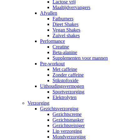
Lactose vrij
Maaltijdvervangers
Afvallen
Fatburners
Dieet Shakes
Vegan Shakes
Zuivel shakes
Performance
Creatine
Beta-alanine
Supplementen voor mannen
Pre-workout
Met caffeine
Zonder caffeine
Stikstofoxide
Uithoudingsvermogen
Sportverzorging
Elektrolyten
Verzorging
Gezichtsverzorging
Gezichtscreme
Gezichtsmasker
Gezichtsreiniger
Lip verzorging
Mondverzorging