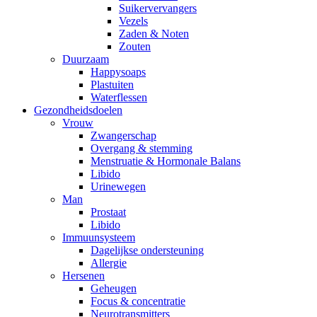
Suikervervangers
Vezels
Zaden & Noten
Zouten
Duurzaam
Happysoaps
Plastuiten
Waterflessen
Gezondheidsdoelen
Vrouw
Zwangerschap
Overgang & stemming
Menstruatie & Hormonale Balans
Libido
Urinewegen
Man
Prostaat
Libido
Immuunsysteem
Dagelijkse ondersteuning
Allergie
Hersenen
Geheugen
Focus & concentratie
Neurotransmitters