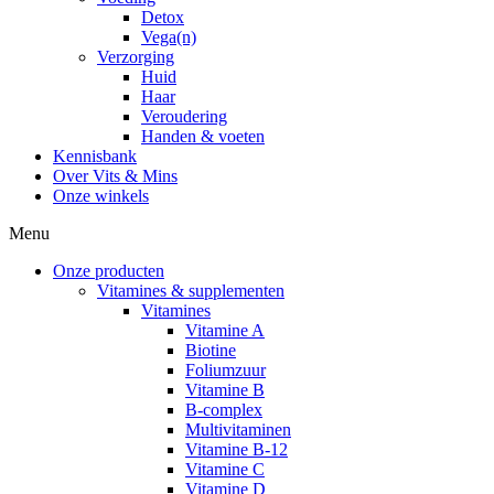
Detox
Vega(n)
Verzorging
Huid
Haar
Veroudering
Handen & voeten
Kennisbank
Over Vits & Mins
Onze winkels
Menu
Onze producten
Vitamines & supplementen
Vitamines
Vitamine A
Biotine
Foliumzuur
Vitamine B
B-complex
Multivitaminen
Vitamine B-12
Vitamine C
Vitamine D