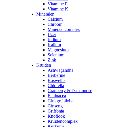
Vitamine E
Vitamine K
Mineralen
Calcium
Chroom
Mineraal complex
IJzer
Jodium
Kalium
Magnesium
Selenium
Zink
Kruiden
Ashwagandha
Berberine
Boswellia
Chlorella
Cranberry & D-mannose
Echinacea
Ginkgo biloba
Ginseng
Griffonia
Knoflook
Kruidencomplex
Kurkuma