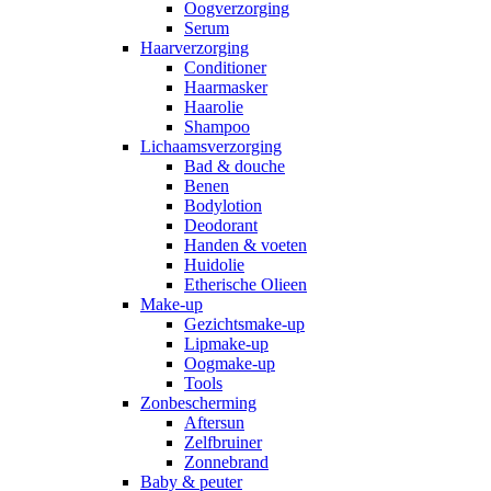
Oogverzorging
Serum
Haarverzorging
Conditioner
Haarmasker
Haarolie
Shampoo
Lichaamsverzorging
Bad & douche
Benen
Bodylotion
Deodorant
Handen & voeten
Huidolie
Etherische Olieen
Make-up
Gezichtsmake-up
Lipmake-up
Oogmake-up
Tools
Zonbescherming
Aftersun
Zelfbruiner
Zonnebrand
Baby & peuter