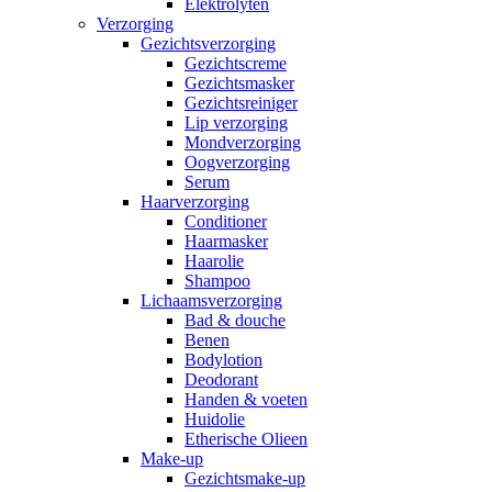
Elektrolyten
Verzorging
Gezichtsverzorging
Gezichtscreme
Gezichtsmasker
Gezichtsreiniger
Lip verzorging
Mondverzorging
Oogverzorging
Serum
Haarverzorging
Conditioner
Haarmasker
Haarolie
Shampoo
Lichaamsverzorging
Bad & douche
Benen
Bodylotion
Deodorant
Handen & voeten
Huidolie
Etherische Olieen
Make-up
Gezichtsmake-up