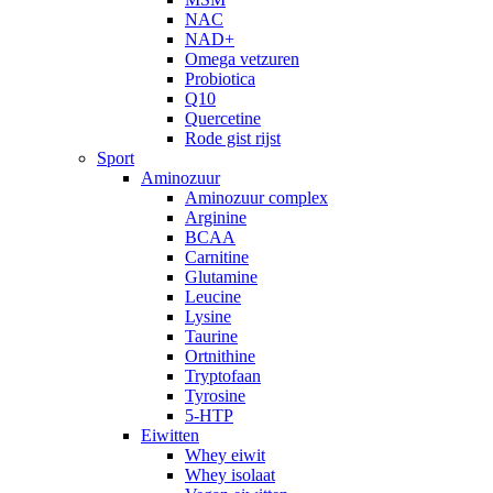
NAC
NAD+
Omega vetzuren
Probiotica
Q10
Quercetine
Rode gist rijst
Sport
Aminozuur
Aminozuur complex
Arginine
BCAA
Carnitine
Glutamine
Leucine
Lysine
Taurine
Ortnithine
Tryptofaan
Tyrosine
5-HTP
Eiwitten
Whey eiwit
Whey isolaat