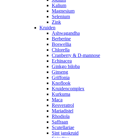
Kalium
Magnesium
Selenium
Zink
Kruiden
Ashwagandha
Berberine
Boswellia
Chlorella
Cranberry & D-mannose
Echinacea
Ginkgo biloba
Ginseng
Griffonia
Knoflook
Kruidencomplex
Kurkuma
Maca
Resveratrol
Mariadistel
Rhodiola
Saffraan
Scutellariae
Sint janskruid