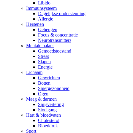
Libido
Immuunsysteem
Dagelijkse ondersteuning
Allergie
Hersenen
Geheugen
Focus & concentratie
Neurotransmitters
Mentale balans
Gemoedstoestand
Stress
Slapen
Energie
Lichaam
Gewrichten
Botten
Spiergezondheid
Ogen
Maag & darmen
Spijsvertering
Stoelgang
Hart & bloedvaten
Cholesterol
Bloeddruk
Sport