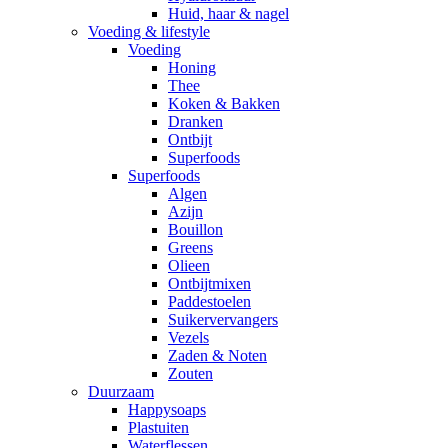
Huid, haar & nagel
Voeding & lifestyle
Voeding
Honing
Thee
Koken & Bakken
Dranken
Ontbijt
Superfoods
Superfoods
Algen
Azijn
Bouillon
Greens
Olieen
Ontbijtmixen
Paddestoelen
Suikervervangers
Vezels
Zaden & Noten
Zouten
Duurzaam
Happysoaps
Plastuiten
Waterflessen