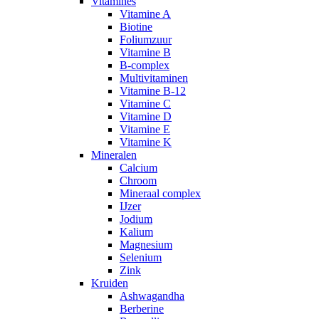
Vitamines
Vitamine A
Biotine
Foliumzuur
Vitamine B
B-complex
Multivitaminen
Vitamine B-12
Vitamine C
Vitamine D
Vitamine E
Vitamine K
Mineralen
Calcium
Chroom
Mineraal complex
IJzer
Jodium
Kalium
Magnesium
Selenium
Zink
Kruiden
Ashwagandha
Berberine