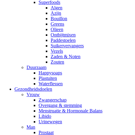
Superfoods
Algen
Azijn
Bouillon
Greens
Olieen
Ontbijtmixen
Paddestoelen
Suikervervangers
Vezels
Zaden & Noten
Zouten
Duurzaam
Happysoaps
Plastuiten
Waterflessen
Gezondheidsdoelen
Vrouw
Zwangerschap
Overgang & stemming
Menstruatie & Hormonale Balans
Libido
Urinewegen
Man
Prostaat