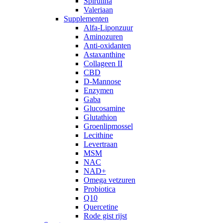
Spirulina
Valeriaan
Supplementen
Alfa-Liponzuur
Aminozuren
Anti-oxidanten
Astaxanthine
Collageen II
CBD
D-Mannose
Enzymen
Gaba
Glucosamine
Glutathion
Groenlipmossel
Lecithine
Levertraan
MSM
NAC
NAD+
Omega vetzuren
Probiotica
Q10
Quercetine
Rode gist rijst