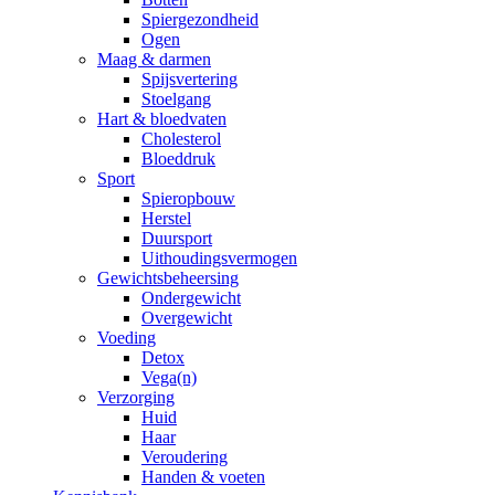
Spiergezondheid
Ogen
Maag & darmen
Spijsvertering
Stoelgang
Hart & bloedvaten
Cholesterol
Bloeddruk
Sport
Spieropbouw
Herstel
Duursport
Uithoudingsvermogen
Gewichtsbeheersing
Ondergewicht
Overgewicht
Voeding
Detox
Vega(n)
Verzorging
Huid
Haar
Veroudering
Handen & voeten