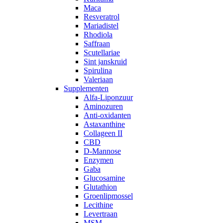
Maca
Resveratrol
Mariadistel
Rhodiola
Saffraan
Scutellariae
Sint janskruid
Spirulina
Valeriaan
Supplementen
Alfa-Liponzuur
Aminozuren
Anti-oxidanten
Astaxanthine
Collageen II
CBD
D-Mannose
Enzymen
Gaba
Glucosamine
Glutathion
Groenlipmossel
Lecithine
Levertraan
MSM