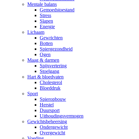
Mentale balans
Gemoedstoestand
Stress
Slapen
Energie
Lichaam
Gewrichten
Botten
Spiergezondheid
Ogen
Maag & darmen
Spijsvertering
Stoelgang
Hart & bloedvaten
Cholesterol
Bloeddruk
Sport
Spieropbouw
Herstel
Duursport
Uithoudingsvermogen
Gewichtsbeheersing
Ondergewicht
Overgewicht
Voeding