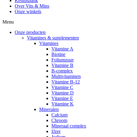
Kennisbank
Over Vits & Mins
Onze winkels
Menu
Onze producten
Vitamines & supplementen
Vitamines
Vitamine A
Biotine
Foliumzuur
Vitamine B
B-complex
Multivitaminen
Vitamine B-12
Vitamine C
Vitamine D
Vitamine E
Vitamine K
Mineralen
Calcium
Chroom
Mineraal complex
IJzer
Jodium