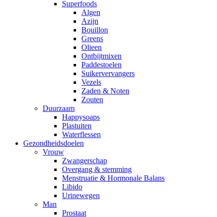
Superfoods
Algen
Azijn
Bouillon
Greens
Olieen
Ontbijtmixen
Paddestoelen
Suikervervangers
Vezels
Zaden & Noten
Zouten
Duurzaam
Happysoaps
Plastuiten
Waterflessen
Gezondheidsdoelen
Vrouw
Zwangerschap
Overgang & stemming
Menstruatie & Hormonale Balans
Libido
Urinewegen
Man
Prostaat