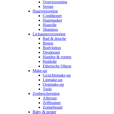
Oogverzorging
Serum
Haarverzorging
Conditioner
Haarmasker
Haarolie
Shampoo
Lichaamsverzorging
Bad & douche
Benen
Bodylotion
Deodorant
Handen & voeten
Huidolie
Etherische Olieen
Make-up
Gezichtsmake-up
Lipmake-up
Oogmake-up
Tools
Zonbescherming
Aftersun
Zelfbruiner
Zonnebrand
Baby & peuter