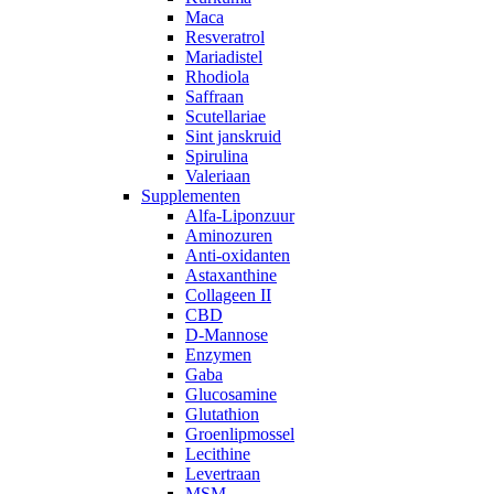
Maca
Resveratrol
Mariadistel
Rhodiola
Saffraan
Scutellariae
Sint janskruid
Spirulina
Valeriaan
Supplementen
Alfa-Liponzuur
Aminozuren
Anti-oxidanten
Astaxanthine
Collageen II
CBD
D-Mannose
Enzymen
Gaba
Glucosamine
Glutathion
Groenlipmossel
Lecithine
Levertraan
MSM