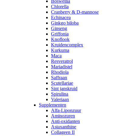
Boswellia
Chlorella
Cranberry & D-mannose
Echinacea
Ginkgo biloba
Ginseng
Griffonia
Knoflook
Kruidencomplex
Kurkuma
Maca
Resveratrol
Mariadistel
Rhodiola
Saffraan
Scutellariae
Sint janskruid
Spirulina
Valeriaan
Supplementen
Alfa-Liponzuur
Aminozuren
Anti-oxidanten
Astaxanthine
Collageen II