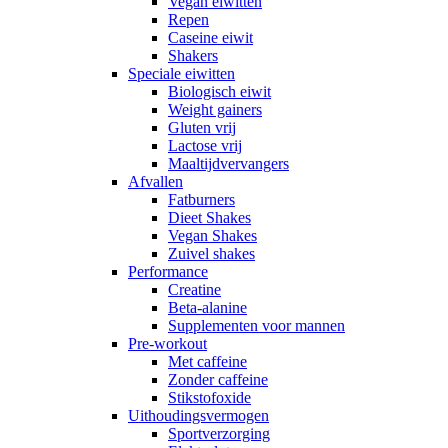
Vegan eiwitten
Repen
Caseine eiwit
Shakers
Speciale eiwitten
Biologisch eiwit
Weight gainers
Gluten vrij
Lactose vrij
Maaltijdvervangers
Afvallen
Fatburners
Dieet Shakes
Vegan Shakes
Zuivel shakes
Performance
Creatine
Beta-alanine
Supplementen voor mannen
Pre-workout
Met caffeine
Zonder caffeine
Stikstofoxide
Uithoudingsvermogen
Sportverzorging