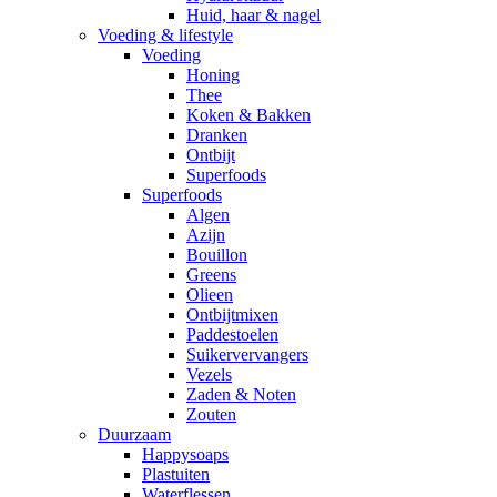
Huid, haar & nagel
Voeding & lifestyle
Voeding
Honing
Thee
Koken & Bakken
Dranken
Ontbijt
Superfoods
Superfoods
Algen
Azijn
Bouillon
Greens
Olieen
Ontbijtmixen
Paddestoelen
Suikervervangers
Vezels
Zaden & Noten
Zouten
Duurzaam
Happysoaps
Plastuiten
Waterflessen