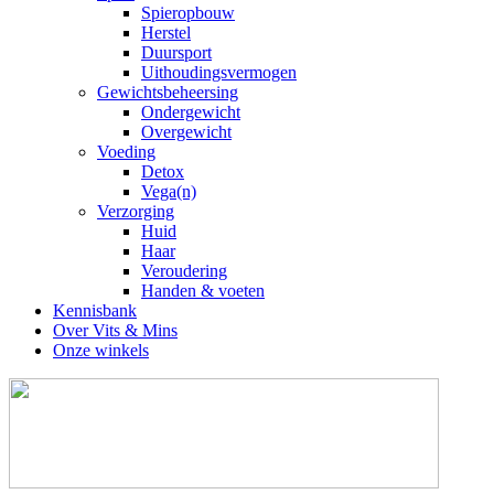
Spieropbouw
Herstel
Duursport
Uithoudingsvermogen
Gewichtsbeheersing
Ondergewicht
Overgewicht
Voeding
Detox
Vega(n)
Verzorging
Huid
Haar
Veroudering
Handen & voeten
Kennisbank
Over Vits & Mins
Onze winkels