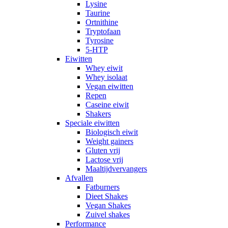
Lysine
Taurine
Ortnithine
Tryptofaan
Tyrosine
5-HTP
Eiwitten
Whey eiwit
Whey isolaat
Vegan eiwitten
Repen
Caseine eiwit
Shakers
Speciale eiwitten
Biologisch eiwit
Weight gainers
Gluten vrij
Lactose vrij
Maaltijdvervangers
Afvallen
Fatburners
Dieet Shakes
Vegan Shakes
Zuivel shakes
Performance