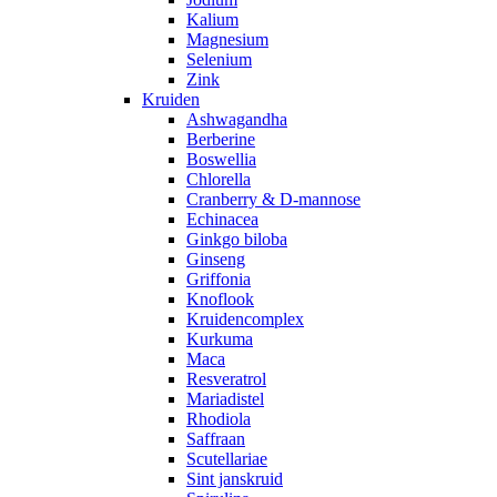
Kalium
Magnesium
Selenium
Zink
Kruiden
Ashwagandha
Berberine
Boswellia
Chlorella
Cranberry & D-mannose
Echinacea
Ginkgo biloba
Ginseng
Griffonia
Knoflook
Kruidencomplex
Kurkuma
Maca
Resveratrol
Mariadistel
Rhodiola
Saffraan
Scutellariae
Sint janskruid