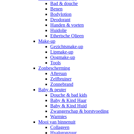
Bad & douche
Benen
Bodylotion
Deodorant
Handen & voeten
Huidolie
Etherische Olieen
Make-up
Gezichtsmake-up
Lipmake-up
Oogmake-up
Tools
Zonbescherming
Aftersun
Zelfbruiner
Zonnebrand
Baby & peuter
Douche & bad kids
Baby & Kind Haar
Baby & Kind Huid
Zwangerschap & borstvoeding
Warmies
Mooi van binnenuit
Collageen
Hyaluronzuur