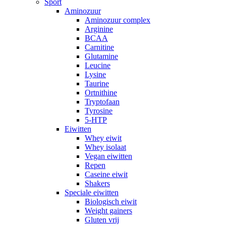
Sport
Aminozuur
Aminozuur complex
Arginine
BCAA
Carnitine
Glutamine
Leucine
Lysine
Taurine
Ortnithine
Tryptofaan
Tyrosine
5-HTP
Eiwitten
Whey eiwit
Whey isolaat
Vegan eiwitten
Repen
Caseine eiwit
Shakers
Speciale eiwitten
Biologisch eiwit
Weight gainers
Gluten vrij