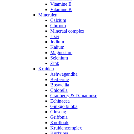
Vitamine E
Vitamine K
Mineralen
Calcium
Chroom
Mineraal complex
IJzer
Jodium
Kalium
Magnesium
Selenium
Zink
Kruiden
Ashwagandha
Berberine
Boswellia
Chlorella
Cranberry & D-mannose
Echinacea
Ginkgo biloba
Ginseng
Griffonia
Knoflook
Kruidencomplex
Kurkuma