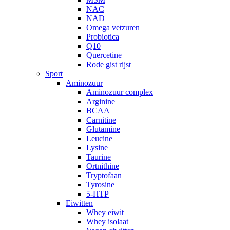
NAC
NAD+
Omega vetzuren
Probiotica
Q10
Quercetine
Rode gist rijst
Sport
Aminozuur
Aminozuur complex
Arginine
BCAA
Carnitine
Glutamine
Leucine
Lysine
Taurine
Ortnithine
Tryptofaan
Tyrosine
5-HTP
Eiwitten
Whey eiwit
Whey isolaat