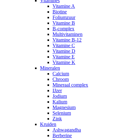
Vitamines
Vitamine A
Biotine
Foliumzuur
Vitamine B
B-complex
Multivitaminen
Vitamine B-12
Vitamine C
Vitamine D
Vitamine E
Vitamine K
Mineralen
Calcium
Chroom
Mineraal complex
IJzer
Jodium
Kalium
Magnesium
Selenium
Zink
Kruiden
Ashwagandha
Berberine