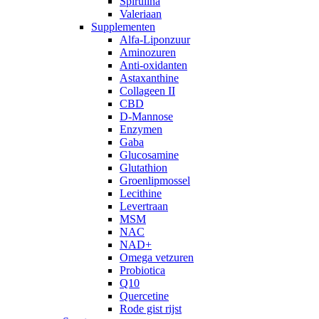
Spirulina
Valeriaan
Supplementen
Alfa-Liponzuur
Aminozuren
Anti-oxidanten
Astaxanthine
Collageen II
CBD
D-Mannose
Enzymen
Gaba
Glucosamine
Glutathion
Groenlipmossel
Lecithine
Levertraan
MSM
NAC
NAD+
Omega vetzuren
Probiotica
Q10
Quercetine
Rode gist rijst