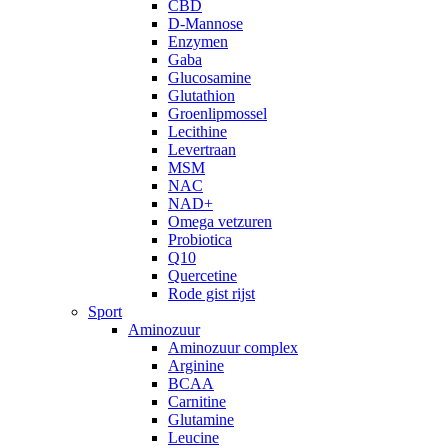
CBD
D-Mannose
Enzymen
Gaba
Glucosamine
Glutathion
Groenlipmossel
Lecithine
Levertraan
MSM
NAC
NAD+
Omega vetzuren
Probiotica
Q10
Quercetine
Rode gist rijst
Sport
Aminozuur
Aminozuur complex
Arginine
BCAA
Carnitine
Glutamine
Leucine