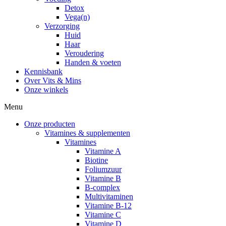
Detox
Vega(n)
Verzorging
Huid
Haar
Veroudering
Handen & voeten
Kennisbank
Over Vits & Mins
Onze winkels
Menu
Onze producten
Vitamines & supplementen
Vitamines
Vitamine A
Biotine
Foliumzuur
Vitamine B
B-complex
Multivitaminen
Vitamine B-12
Vitamine C
Vitamine D