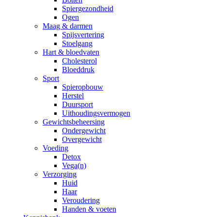
Spiergezondheid
Ogen
Maag & darmen
Spijsvertering
Stoelgang
Hart & bloedvaten
Cholesterol
Bloeddruk
Sport
Spieropbouw
Herstel
Duursport
Uithoudingsvermogen
Gewichtsbeheersing
Ondergewicht
Overgewicht
Voeding
Detox
Vega(n)
Verzorging
Huid
Haar
Veroudering
Handen & voeten