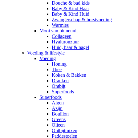
Douche & bad kids
Baby & Kind Haar
Baby & Kind Huid
Zwangerschap & borstvoeding
Warmies
Mooi van binnenuit
Collageen
Hyaluronzuur
Huid, haar & nagel
Voeding & lifestyle
Voeding
Honing
Thee
Koken & Bakken
Dranken
Ontbijt
Superfoods
Superfoods
Algen
Azijn
Bouillon
Greens
Olieen
Ontbijtmixen
Paddestoelen