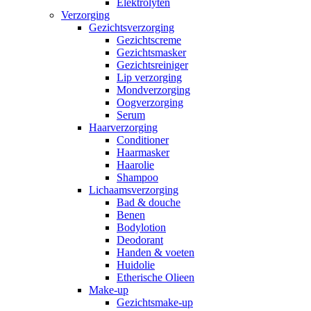
Elektrolyten
Verzorging
Gezichtsverzorging
Gezichtscreme
Gezichtsmasker
Gezichtsreiniger
Lip verzorging
Mondverzorging
Oogverzorging
Serum
Haarverzorging
Conditioner
Haarmasker
Haarolie
Shampoo
Lichaamsverzorging
Bad & douche
Benen
Bodylotion
Deodorant
Handen & voeten
Huidolie
Etherische Olieen
Make-up
Gezichtsmake-up