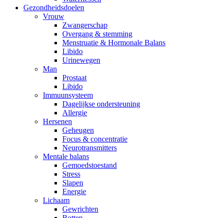
Gezondheidsdoelen
Vrouw
Zwangerschap
Overgang & stemming
Menstruatie & Hormonale Balans
Libido
Urinewegen
Man
Prostaat
Libido
Immuunsysteem
Dagelijkse ondersteuning
Allergie
Hersenen
Geheugen
Focus & concentratie
Neurotransmitters
Mentale balans
Gemoedstoestand
Stress
Slapen
Energie
Lichaam
Gewrichten
Botten