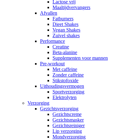
Lactose vrij
Maaltijdvervangers
Afvallen
Fatburners
Dieet Shakes
Vegan Shakes
Zuivel shakes
Performance
Creatine
Beta-alanine
Supplementen voor mannen
Pre-workout
Met caffeine
Zonder caffeine
Stikstofoxide
Uithoudingsvermogen
Sportverzorging
Elektrolyten
Verzorging
Gezichtsverzorging
Gezichtscreme
Gezichtsmasker
Gezichtsreiniger
Lip verzorging
Mondverzorging