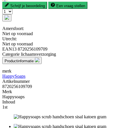
Schrijf je beoordeling
Een vraag stellen
Amersfoort:
Niet op voorraad
Utrecht:
Niet op voorraad
EAN13
8720256109709
Categorie
lichaamsverzorging
Productinformatie
merk
HappySoaps
Artikelnummer
8720256109709
Merk
Happysoaps
Inhoud
1st