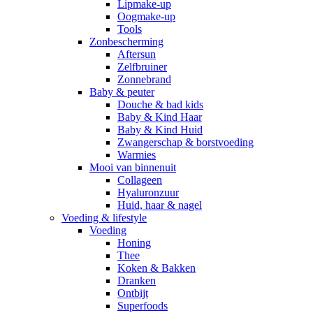
Lipmake-up
Oogmake-up
Tools
Zonbescherming
Aftersun
Zelfbruiner
Zonnebrand
Baby & peuter
Douche & bad kids
Baby & Kind Haar
Baby & Kind Huid
Zwangerschap & borstvoeding
Warmies
Mooi van binnenuit
Collageen
Hyaluronzuur
Huid, haar & nagel
Voeding & lifestyle
Voeding
Honing
Thee
Koken & Bakken
Dranken
Ontbijt
Superfoods