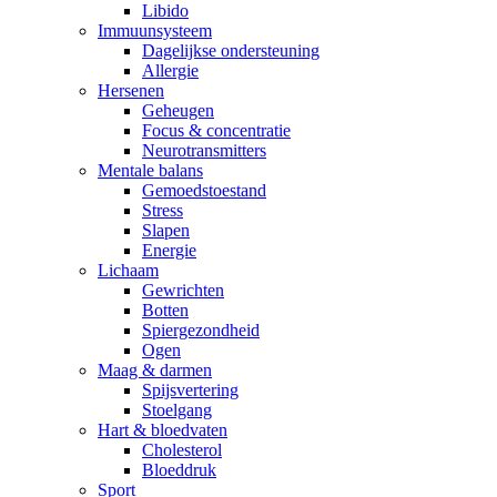
Libido
Immuunsysteem
Dagelijkse ondersteuning
Allergie
Hersenen
Geheugen
Focus & concentratie
Neurotransmitters
Mentale balans
Gemoedstoestand
Stress
Slapen
Energie
Lichaam
Gewrichten
Botten
Spiergezondheid
Ogen
Maag & darmen
Spijsvertering
Stoelgang
Hart & bloedvaten
Cholesterol
Bloeddruk
Sport