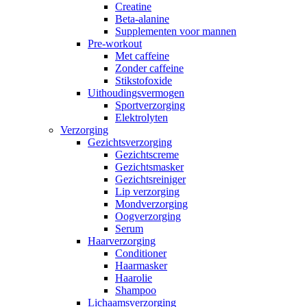
Creatine
Beta-alanine
Supplementen voor mannen
Pre-workout
Met caffeine
Zonder caffeine
Stikstofoxide
Uithoudingsvermogen
Sportverzorging
Elektrolyten
Verzorging
Gezichtsverzorging
Gezichtscreme
Gezichtsmasker
Gezichtsreiniger
Lip verzorging
Mondverzorging
Oogverzorging
Serum
Haarverzorging
Conditioner
Haarmasker
Haarolie
Shampoo
Lichaamsverzorging