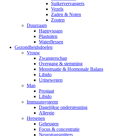
Suikervervangers
Vezels
Zaden & Noten
Zouten
Duurzaam
Happysoaps
Plastuiten
Waterflessen
Gezondheidsdoelen
Vrouw
Zwangerschap
Overgang & stemming
Menstruatie & Hormonale Balans
Libido
Urinewegen
Man
Prostaat
Libido
Immuunsysteem
Dagelijkse ondersteuning
Allergie
Hersenen
Geheugen
Focus & concentratie
Neurotransmitters