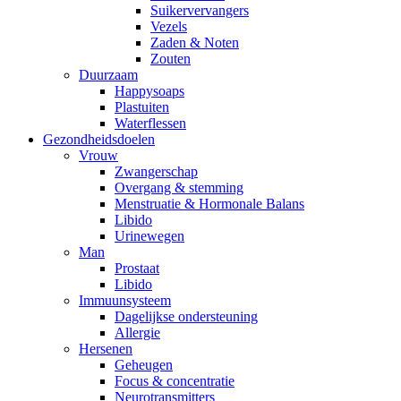
Suikervervangers
Vezels
Zaden & Noten
Zouten
Duurzaam
Happysoaps
Plastuiten
Waterflessen
Gezondheidsdoelen
Vrouw
Zwangerschap
Overgang & stemming
Menstruatie & Hormonale Balans
Libido
Urinewegen
Man
Prostaat
Libido
Immuunsysteem
Dagelijkse ondersteuning
Allergie
Hersenen
Geheugen
Focus & concentratie
Neurotransmitters