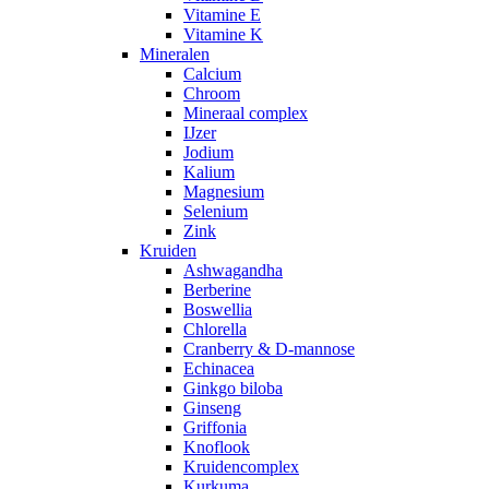
Vitamine E
Vitamine K
Mineralen
Calcium
Chroom
Mineraal complex
IJzer
Jodium
Kalium
Magnesium
Selenium
Zink
Kruiden
Ashwagandha
Berberine
Boswellia
Chlorella
Cranberry & D-mannose
Echinacea
Ginkgo biloba
Ginseng
Griffonia
Knoflook
Kruidencomplex
Kurkuma