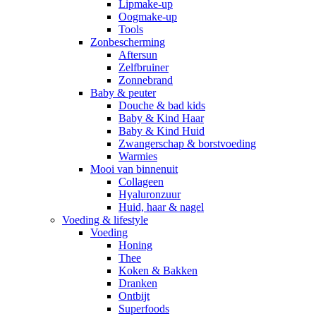
Lipmake-up
Oogmake-up
Tools
Zonbescherming
Aftersun
Zelfbruiner
Zonnebrand
Baby & peuter
Douche & bad kids
Baby & Kind Haar
Baby & Kind Huid
Zwangerschap & borstvoeding
Warmies
Mooi van binnenuit
Collageen
Hyaluronzuur
Huid, haar & nagel
Voeding & lifestyle
Voeding
Honing
Thee
Koken & Bakken
Dranken
Ontbijt
Superfoods