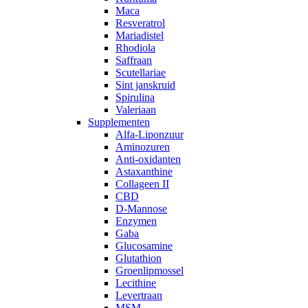
Maca
Resveratrol
Mariadistel
Rhodiola
Saffraan
Scutellariae
Sint janskruid
Spirulina
Valeriaan
Supplementen
Alfa-Liponzuur
Aminozuren
Anti-oxidanten
Astaxanthine
Collageen II
CBD
D-Mannose
Enzymen
Gaba
Glucosamine
Glutathion
Groenlipmossel
Lecithine
Levertraan
MSM