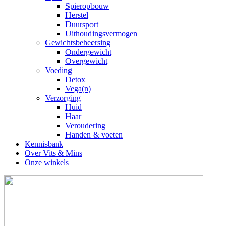
Spieropbouw
Herstel
Duursport
Uithoudingsvermogen
Gewichtsbeheersing
Ondergewicht
Overgewicht
Voeding
Detox
Vega(n)
Verzorging
Huid
Haar
Veroudering
Handen & voeten
Kennisbank
Over Vits & Mins
Onze winkels