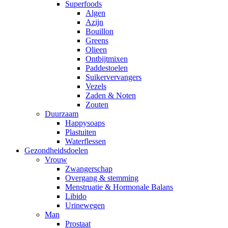
Superfoods
Algen
Azijn
Bouillon
Greens
Olieen
Ontbijtmixen
Paddestoelen
Suikervervangers
Vezels
Zaden & Noten
Zouten
Duurzaam
Happysoaps
Plastuiten
Waterflessen
Gezondheidsdoelen
Vrouw
Zwangerschap
Overgang & stemming
Menstruatie & Hormonale Balans
Libido
Urinewegen
Man
Prostaat