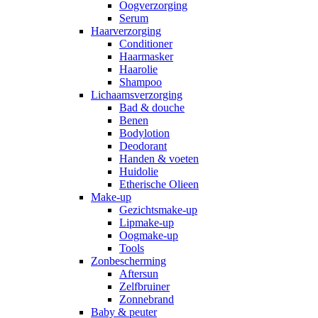
Oogverzorging
Serum
Haarverzorging
Conditioner
Haarmasker
Haarolie
Shampoo
Lichaamsverzorging
Bad & douche
Benen
Bodylotion
Deodorant
Handen & voeten
Huidolie
Etherische Olieen
Make-up
Gezichtsmake-up
Lipmake-up
Oogmake-up
Tools
Zonbescherming
Aftersun
Zelfbruiner
Zonnebrand
Baby & peuter