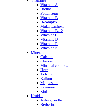
Vitamines
Vitamine A
Biotine
Foliumzuur
Vitamine B
B-complex
Multivitaminen
Vitamine B-12
Vitamine C
Vitamine D
Vitamine E
Vitamine K
Mineralen
Calcium
Chroom
Mineraal complex
IJzer
Jodium
Kalium
Magnesium
Selenium
Zink
Kruiden
Ashwagandha
Berberine