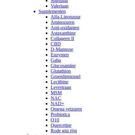
Spirulina
Valeriaan
Supplementen
Alfa-Liponzuur
Aminozuren
Anti-oxidanten
Astaxanthine
Collageen II
CBD
D-Mannose
Enzymen
Gaba
Glucosamine
Glutathion
Groenlipmossel
Lecithine
Levertraan
MSM
NAC
NAD+
Omega vetzuren
Probiotica
Q10
Quercetine
Rode gist rijst