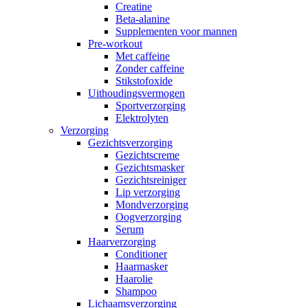
Creatine
Beta-alanine
Supplementen voor mannen
Pre-workout
Met caffeine
Zonder caffeine
Stikstofoxide
Uithoudingsvermogen
Sportverzorging
Elektrolyten
Verzorging
Gezichtsverzorging
Gezichtscreme
Gezichtsmasker
Gezichtsreiniger
Lip verzorging
Mondverzorging
Oogverzorging
Serum
Haarverzorging
Conditioner
Haarmasker
Haarolie
Shampoo
Lichaamsverzorging