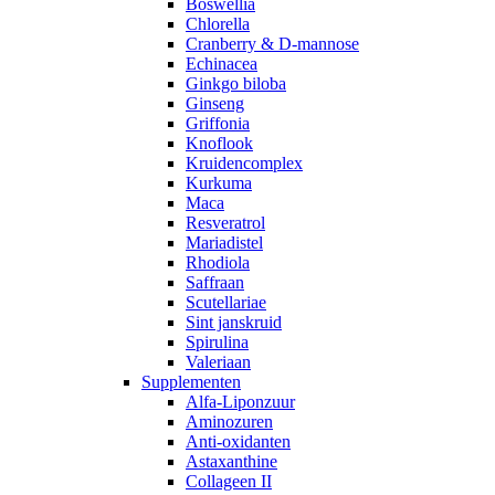
Boswellia
Chlorella
Cranberry & D-mannose
Echinacea
Ginkgo biloba
Ginseng
Griffonia
Knoflook
Kruidencomplex
Kurkuma
Maca
Resveratrol
Mariadistel
Rhodiola
Saffraan
Scutellariae
Sint janskruid
Spirulina
Valeriaan
Supplementen
Alfa-Liponzuur
Aminozuren
Anti-oxidanten
Astaxanthine
Collageen II