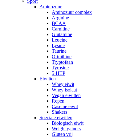
Sport
Aminozuur
Aminozuur complex
Arginine
BCAA
Carnitine
Glutamine
Leucine
Lysine
Taurine
Ortnithine
Tryptofaan
Tyrosine
5-HTP
Eiwitten
Whey eiwit
Whey isolaat
Vegan eiwitten
Repen
Caseine eiwit
Shakers
Speciale eiwitten
Biologisch eiwit
Weight gainers
Gluten vrij