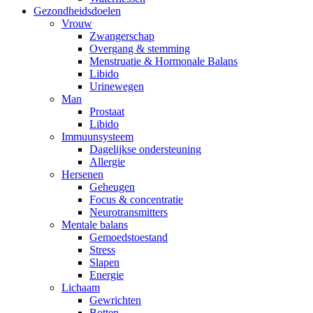
Gezondheidsdoelen
Vrouw
Zwangerschap
Overgang & stemming
Menstruatie & Hormonale Balans
Libido
Urinewegen
Man
Prostaat
Libido
Immuunsysteem
Dagelijkse ondersteuning
Allergie
Hersenen
Geheugen
Focus & concentratie
Neurotransmitters
Mentale balans
Gemoedstoestand
Stress
Slapen
Energie
Lichaam
Gewrichten
Botten