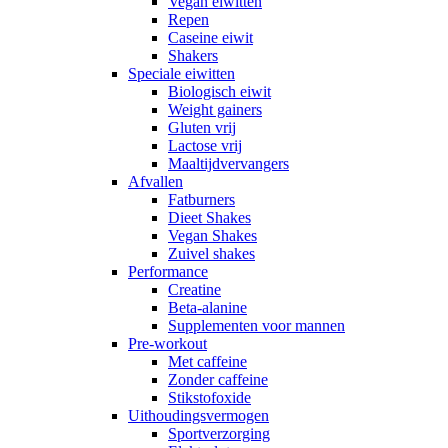
Vegan eiwitten
Repen
Caseine eiwit
Shakers
Speciale eiwitten
Biologisch eiwit
Weight gainers
Gluten vrij
Lactose vrij
Maaltijdvervangers
Afvallen
Fatburners
Dieet Shakes
Vegan Shakes
Zuivel shakes
Performance
Creatine
Beta-alanine
Supplementen voor mannen
Pre-workout
Met caffeine
Zonder caffeine
Stikstofoxide
Uithoudingsvermogen
Sportverzorging