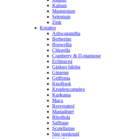
Kalium
Magnesium
Selenium
Zink
Kruiden
Ashwagandha
Berberine
Boswellia
Chlorella
Cranberry & D-mannose
Echinacea
Ginkgo biloba
Ginseng
Griffonia
Knoflook
Kruidencomplex
Kurkuma
Maca
Resveratrol
Mariadistel
Rhodiola
Saffraan
Scutellariae
Sint janskruid