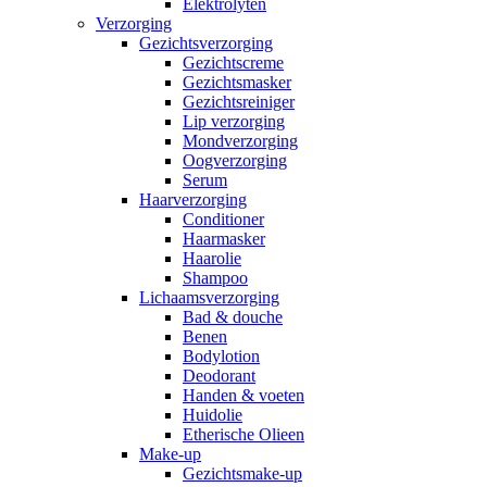
Elektrolyten
Verzorging
Gezichtsverzorging
Gezichtscreme
Gezichtsmasker
Gezichtsreiniger
Lip verzorging
Mondverzorging
Oogverzorging
Serum
Haarverzorging
Conditioner
Haarmasker
Haarolie
Shampoo
Lichaamsverzorging
Bad & douche
Benen
Bodylotion
Deodorant
Handen & voeten
Huidolie
Etherische Olieen
Make-up
Gezichtsmake-up