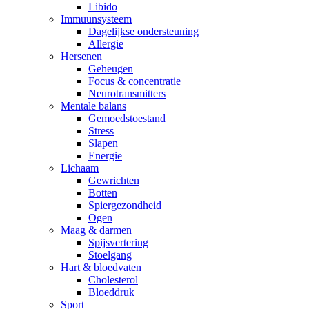
Libido
Immuunsysteem
Dagelijkse ondersteuning
Allergie
Hersenen
Geheugen
Focus & concentratie
Neurotransmitters
Mentale balans
Gemoedstoestand
Stress
Slapen
Energie
Lichaam
Gewrichten
Botten
Spiergezondheid
Ogen
Maag & darmen
Spijsvertering
Stoelgang
Hart & bloedvaten
Cholesterol
Bloeddruk
Sport