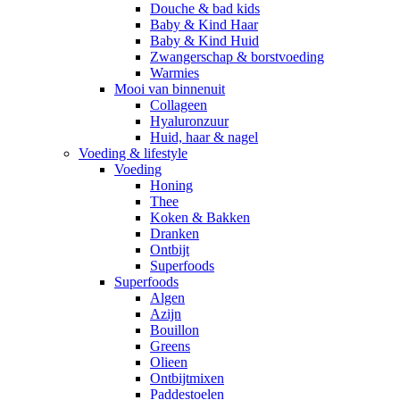
Douche & bad kids
Baby & Kind Haar
Baby & Kind Huid
Zwangerschap & borstvoeding
Warmies
Mooi van binnenuit
Collageen
Hyaluronzuur
Huid, haar & nagel
Voeding & lifestyle
Voeding
Honing
Thee
Koken & Bakken
Dranken
Ontbijt
Superfoods
Superfoods
Algen
Azijn
Bouillon
Greens
Olieen
Ontbijtmixen
Paddestoelen