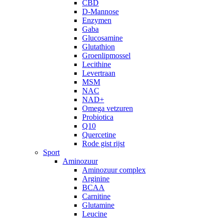
CBD
D-Mannose
Enzymen
Gaba
Glucosamine
Glutathion
Groenlipmossel
Lecithine
Levertraan
MSM
NAC
NAD+
Omega vetzuren
Probiotica
Q10
Quercetine
Rode gist rijst
Sport
Aminozuur
Aminozuur complex
Arginine
BCAA
Carnitine
Glutamine
Leucine