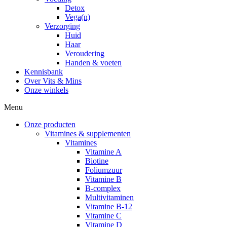
Detox
Vega(n)
Verzorging
Huid
Haar
Veroudering
Handen & voeten
Kennisbank
Over Vits & Mins
Onze winkels
Menu
Onze producten
Vitamines & supplementen
Vitamines
Vitamine A
Biotine
Foliumzuur
Vitamine B
B-complex
Multivitaminen
Vitamine B-12
Vitamine C
Vitamine D