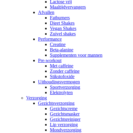
Lactose vrij
Maaltijdvervangers
Afvallen
Fatburners
Dieet Shakes
Vegan Shakes
Zuivel shakes
Performance
Creatine
Beta-alanine
Supplementen voor mannen
Pre-workout
Met caffeine
Zonder caffeine
Stikstofoxide
Uithoudingsvermogen
Sportverzorging
Elektrolyten
Verzorging
Gezichtsverzorging
Gezichtscreme
Gezichtsmasker
Gezichtsreiniger
Lip verzorging
Mondverzorging