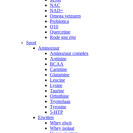
NAC
NAD+
Omega vetzuren
Probiotica
Q10
Quercetine
Rode gist rijst
Sport
Aminozuur
Aminozuur complex
Arginine
BCAA
Carnitine
Glutamine
Leucine
Lysine
Taurine
Ortnithine
Tryptofaan
Tyrosine
5-HTP
Eiwitten
Whey eiwit
Whey isolaat