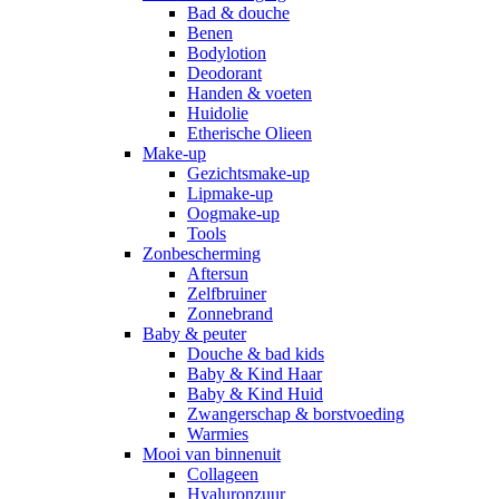
Bad & douche
Benen
Bodylotion
Deodorant
Handen & voeten
Huidolie
Etherische Olieen
Make-up
Gezichtsmake-up
Lipmake-up
Oogmake-up
Tools
Zonbescherming
Aftersun
Zelfbruiner
Zonnebrand
Baby & peuter
Douche & bad kids
Baby & Kind Haar
Baby & Kind Huid
Zwangerschap & borstvoeding
Warmies
Mooi van binnenuit
Collageen
Hyaluronzuur