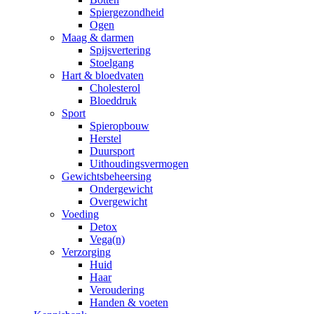
Spiergezondheid
Ogen
Maag & darmen
Spijsvertering
Stoelgang
Hart & bloedvaten
Cholesterol
Bloeddruk
Sport
Spieropbouw
Herstel
Duursport
Uithoudingsvermogen
Gewichtsbeheersing
Ondergewicht
Overgewicht
Voeding
Detox
Vega(n)
Verzorging
Huid
Haar
Veroudering
Handen & voeten