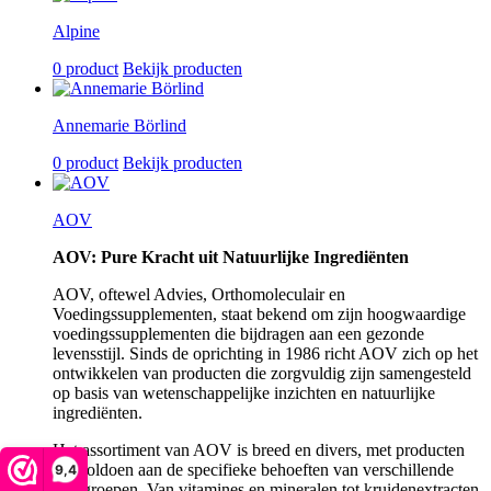
Alpine
0 product
Bekijk producten
Annemarie Börlind
0 product
Bekijk producten
AOV
AOV: Pure Kracht uit Natuurlijke Ingrediënten
AOV, oftewel Advies, Orthomoleculair en
Voedingssupplementen, staat bekend om zijn hoogwaardige
voedingssupplementen die bijdragen aan een gezonde
levensstijl. Sinds de oprichting in 1986 richt AOV zich op het
ontwikkelen van producten die zorgvuldig zijn samengesteld
op basis van wetenschappelijke inzichten en natuurlijke
ingrediënten.
Het assortiment van AOV is breed en divers, met producten
die voldoen aan de specifieke behoeften van verschillende
9,4
doelgroepen. Van vitamines en mineralen tot kruidenextracten