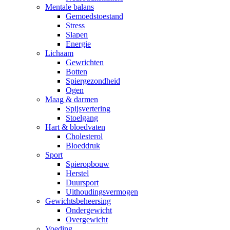
Mentale balans
Gemoedstoestand
Stress
Slapen
Energie
Lichaam
Gewrichten
Botten
Spiergezondheid
Ogen
Maag & darmen
Spijsvertering
Stoelgang
Hart & bloedvaten
Cholesterol
Bloeddruk
Sport
Spieropbouw
Herstel
Duursport
Uithoudingsvermogen
Gewichtsbeheersing
Ondergewicht
Overgewicht
Voeding