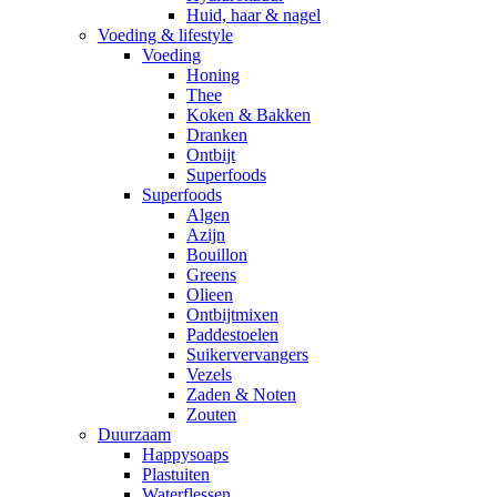
Huid, haar & nagel
Voeding & lifestyle
Voeding
Honing
Thee
Koken & Bakken
Dranken
Ontbijt
Superfoods
Superfoods
Algen
Azijn
Bouillon
Greens
Olieen
Ontbijtmixen
Paddestoelen
Suikervervangers
Vezels
Zaden & Noten
Zouten
Duurzaam
Happysoaps
Plastuiten
Waterflessen