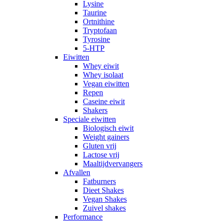
Lysine
Taurine
Ortnithine
Tryptofaan
Tyrosine
5-HTP
Eiwitten
Whey eiwit
Whey isolaat
Vegan eiwitten
Repen
Caseine eiwit
Shakers
Speciale eiwitten
Biologisch eiwit
Weight gainers
Gluten vrij
Lactose vrij
Maaltijdvervangers
Afvallen
Fatburners
Dieet Shakes
Vegan Shakes
Zuivel shakes
Performance