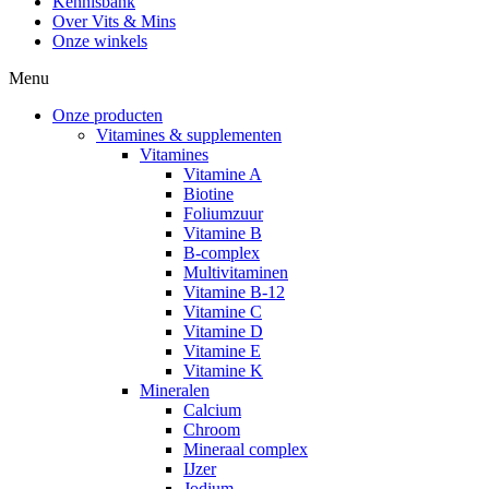
Kennisbank
Over Vits & Mins
Onze winkels
Menu
Onze producten
Vitamines & supplementen
Vitamines
Vitamine A
Biotine
Foliumzuur
Vitamine B
B-complex
Multivitaminen
Vitamine B-12
Vitamine C
Vitamine D
Vitamine E
Vitamine K
Mineralen
Calcium
Chroom
Mineraal complex
IJzer
Jodium